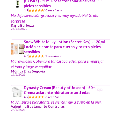
(COSRX) - 50ml Protector solar aloe vera
pieles sensibles
4.9
10 reseñas
No deja sensación grasosa y es muy agradable! Grata
sorpresa
Karla Barboza
23/12/2022
Snow White Milky Lotion (Secret Key) - 120 ml
Loción aclarante para cuerpo y rostro pieles
sensibles
4.8
12 reseñas
Maravilloso! Cobertura fantástica. Ideal para emparejar
el tono y luego maquillar.
Mónica Díaz Segovia
19/2/2023
Dynasty Cream (Beauty of Joseon) - 50ml
Crema aclarante hidratante anti edad
4.9
16 reseñas
Muy ligera e hidratante, se siente muy a gusto en la piel.
Valentina Bustamante Contreras
24/1/2023