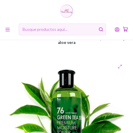
10% de descuento en tu primera compra online. Código: BIENVENIDA10
Inicio
RUTINA DE BELLEZA COREANA
Segundo Paso: Tónico (Toner)
76 Green Tea Seed Premuim Moisture Toner (Farm Stay) -
300 ml Tónico de té verde, con centella asiática, manzanilla y
aloe vera