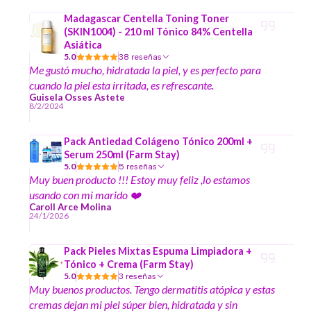
Madagascar Centella Toning Toner
(SKIN1004) - 210 ml Tónico 84% Centella
Asiática
5.0
38 reseñas
Me gustó mucho, hidratada la piel, y es perfecto para
cuando la piel esta irritada, es refrescante.
Guisela Osses Astete
8/2/2024
Pack Antiedad Colágeno Tónico 200ml +
Serum 250ml (Farm Stay)
5.0
5 reseñas
Muy buen producto !!! Estoy muy feliz ,lo estamos
usando con mi marido ❤️
Caroll Arce Molina
24/1/2026
Pack Pieles Mixtas Espuma Limpiadora +
Tónico + Crema (Farm Stay)
5.0
3 reseñas
Muy buenos productos. Tengo dermatitis atópica y estas
cremas dejan mi piel súper bien, hidratada y sin