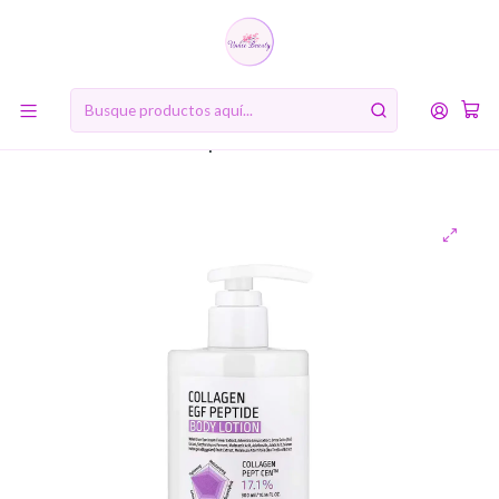
10% de descuento en tu primera compra online. Código: BIENVENIDA10
Inicio
RUTINA DE BELLEZA COREANA
Quinto Paso: Crema Hidratante o Loción
Collagen EGF Peptide Body Lotion (APLB) - 300ml Crema
corporal antiedad