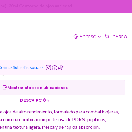
be) -30ml Contorno de ojos antiedad
|
nk Peptide Eye Cream
ACCESO
CARRO
) -30ml Contorno de ojos
antiedad
Celimax
Sobre Nosotras
Agregar a la lista de favoritos
Mostrar stock de ubicaciones
DESCRIPCIÓN
e ojos de alto rendimiento, formulado para combatir ojeras,
za con una combinación poderosa de PDRN, péptidos,
en una textura ligera, fresca y de rápida absorción.