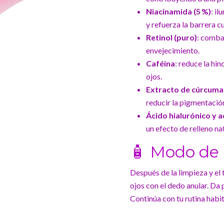
Niacinamida (5 %)
: i
y refuerza la barrera c
Retinol (puro)
: combat
envejecimiento.
Caféina
: reduce la hi
ojos.
Extracto de cúrcuma
reducir la pigmentació
Ácido hialurónico y 
un efecto de relleno nat
🧴 Modo de
Después de la limpieza y el
ojos con el dedo anular. Da
Continúa con tu rutina habit