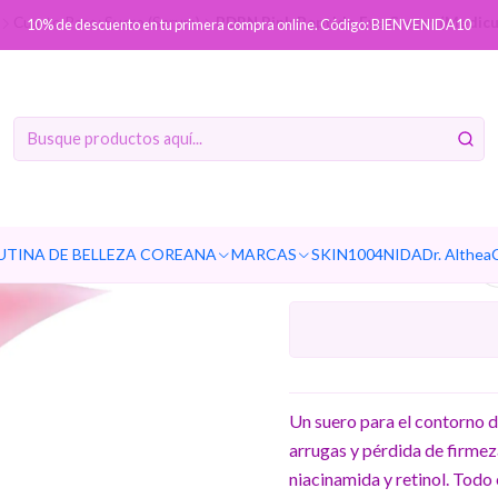
Cuarto Paso: Suero (Serum)
PDRN Pink Peptide Eye Cream (Medicu
10% de descuento en tu primera compra online. Código: BIENVENIDA10
PDRN Pi
(Medicube
UTINA DE BELLEZA COREANA
MARCAS
SKIN1004
NIDA
Dr. Althea
Un suero para el contorno d
arrugas y pérdida de firme
niacinamida y retinol. Todo 