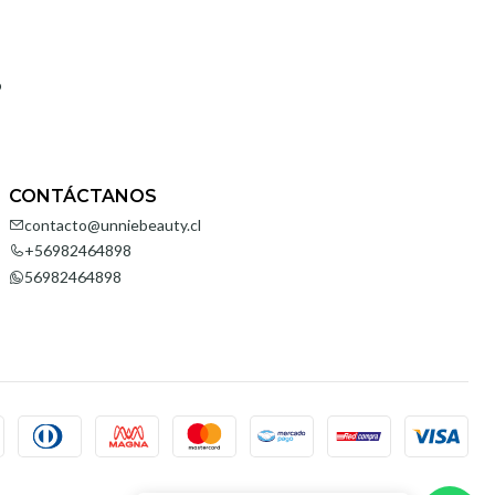
o
CONTÁCTANOS
contacto@unniebeauty.cl
+56982464898
56982464898