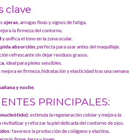
s clave
as
ojeras
, arrugas finas y signos de fatiga.
ejora la firmeza del contorno.
d
y unifica el tono en la zona ocular.
rápida absorción
, perfecta para usar antes del maquillaje.
ión refrescante sin dejar residuos grasos.
ca
, ideal para pieles sensibles.
mejora en firmeza, hidratación y elasticidad tras una semana
añana y noche
.
NTES PRINCIPALES:
onucleótido)
: estimula la regeneración celular y mejora la
revitalizar y reforzar la piel delicada del contorno de ojos.
idos
: favorece la producción de colágeno y elastina,
l más firme, tersa y joven.