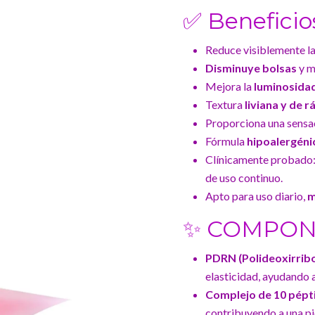
✅ Beneficio
Reduce visiblemente l
Disminuye bolsas
y m
Mejora la
luminosida
Textura
liviana y de 
Proporciona una sensac
Fórmula
hipoalergéni
Clínicamente probado: 
de uso continuo.
Apto para uso diario,
m
✨ COMPONE
PDRN (Polideoxirrib
elasticidad, ayudando a 
Complejo de 10 pépt
contribuyendo a una pie