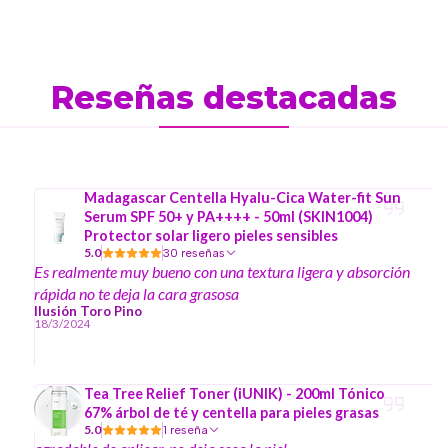
Reseñas destacadas
Madagascar Centella Hyalu-Cica Water-fit Sun
Serum SPF 50+ y PA++++ - 50ml (SKIN1004)
Protector solar ligero pieles sensibles
5.0
30 reseñas
Es realmente muy bueno con una textura ligera y absorción
rápida no te deja la cara grasosa
Ilusión Toro Pino
18/3/2024
Tea Tree Relief Toner (iUNIK) - 200ml Tónico
67% árbol de té y centella para pieles grasas
5.0
1 reseña