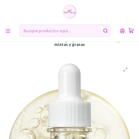
10% de descuento en tu primera compra online. Código: BIENVENIDA10
Inicio
RUTINA DE BELLEZA COREANA
Cuarto Paso: Suero (Serum)
Glow Serum Propolis + Niacinamide (Beauty of Joseon) -30ml
Tratamiento aclarante 60% propóleo 2% niacinamida, pieles
mixtas y grasas