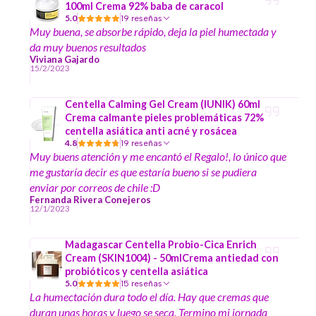
100ml Crema 92% baba de caracol
5.0
19 reseñas
Muy buena, se absorbe rápido, deja la piel humectada y
da muy buenos resultados
Viviana Gajardo
15/2/2023
Centella Calming Gel Cream (IUNIK) 60ml
Crema calmante pieles problemáticas 72%
centella asiática anti acné y rosácea
4.8
19 reseñas
Muy buens atención y me encantó el Regalo!, lo único que
me gustaría decir es que estaría bueno si se pudiera
enviar por correos de chile :D
Fernanda Rivera Conejeros
12/1/2023
Madagascar Centella Probio-Cica Enrich
Cream (SKIN1004) - 50mlCrema antiedad con
probióticos y centella asiática
5.0
15 reseñas
La humectación dura todo el día. Hay que cremas que
duran unas horas y luego se seca. Termino mi jornada