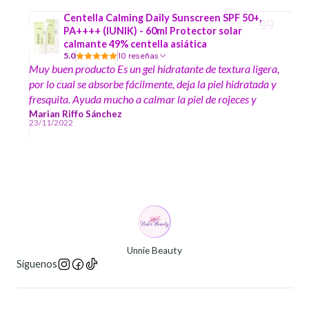
Centella Calming Daily Sunscreen SPF 50+,
PA++++ (IUNIK) - 60ml Protector solar
calmante 49% centella asiática
5.0
10 reseñas
Muy buen producto Es un gel hidratante de textura ligera,
por lo cual se absorbe fácilmente, deja la piel hidratada y
fresquita. Ayuda mucho a calmar la piel de rojeces y
ardor que causan los brotes de acné, también disminuye
Marian Riffo Sánchez
23/11/2022
mucho las marcas y cicatrices post inflamatorias del
acné.
Unnie Beauty
Síguenos