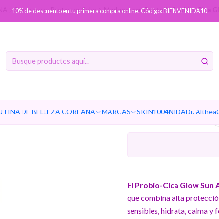
NA
Sexto paso: Protector Solar
Madagascar Centella Probio-Cica G
10% de descuento en tu primera compra online. Código: BIENVENIDA10
Madagasc
Glow Sun
UTINA DE BELLEZA COREANA
MARCAS
SKIN1004
NIDA
Dr. Althea
El
Probio-Cica Glow Sun
que combina alta protección
sensibles, hidrata, calma y