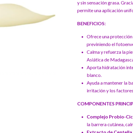
y sin sensación grasa. Graci
permite una aplicación unifo
BENEFICIOS:
Ofrece una protección 
previniendo el fotoenv
Calma y refuerza la pie
Asiática de Madagasca
Aporta hidratación inte
blanco.
Ayuda a mantener la bar
irritación y los factor
COMPONENTES PRINCIP
Complejo Probio-Cica
la barrera cutánea, calm
Extracto de Centella