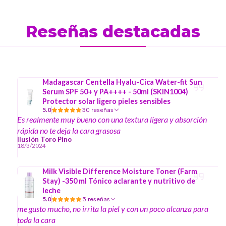
Reseñas destacadas
Madagascar Centella Hyalu-Cica Water-fit Sun
Serum SPF 50+ y PA++++ - 50ml (SKIN1004)
Protector solar ligero pieles sensibles
5.0
30 reseñas
Es realmente muy bueno con una textura ligera y absorción
rápida no te deja la cara grasosa
Ilusión Toro Pino
18/3/2024
Milk Visible Difference Moisture Toner (Farm
Stay) -350 ml Tónico aclarante y nutritivo de
leche
5.0
5 reseñas
me gusto mucho, no irrita la piel y con un poco alcanza para
toda la cara