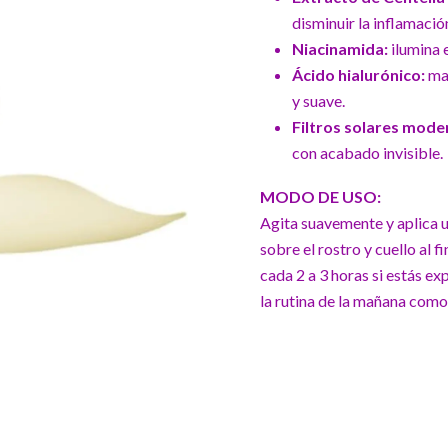
disminuir la inflamació
Niacinamida:
ilumina e
Ácido hialurónico:
man
y suave.
Filtros solares mode
con acabado invisible.
MODO DE USO:
Agita suavemente y aplica 
sobre el rostro y cuello al f
cada 2 a 3 horas si estás e
la rutina de la mañana como