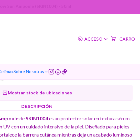
low Sun Ampoule (SKIN1004) - 50ml
|
ar Centella Probio-Cica
ACCESO
CARRO
 Ampoule (SKIN1004) -
50ml
Celimax
Sobre Nosotras
Agregar a la lista de favoritos
Mostrar stock de ubicaciones
DESCRIPCIÓN
 Ampoule
de
SKIN1004
es un protector solar en textura sérum
 UV con un cuidado intensivo de la piel. Diseñado para pieles
 fortalece la barrera cutánea mientras deja un acabado luminoso