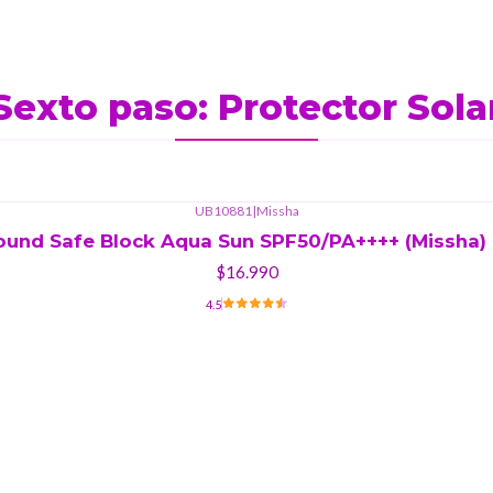
Sexto paso: Protector Sola
UB10881
|
Missha
round Safe Block Aqua Sun SPF50/PA++++ (Missha) 
$16.990
4.5