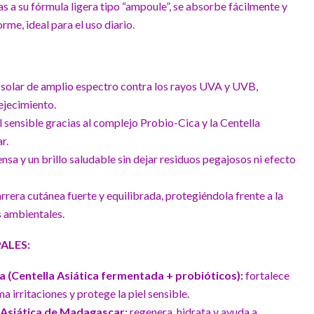
as a su fórmula ligera tipo “ampoule”, se absorbe fácilmente y
rme, ideal para el uso diario.
solar de amplio espectro contra los rayos UVA y UVB,
ejecimiento.
l sensible gracias al complejo Probio-Cica y la Centella
r.
nsa y un brillo saludable sin dejar residuos pegajosos ni efecto
rera cutánea fuerte y equilibrada, protegiéndola frente a la
es ambientales.
ALES:
 (Centella Asiática fermentada + probióticos):
fortalece
a irritaciones y protege la piel sensible.
 Asiática de Madagascar:
regenera, hidrata y ayuda a