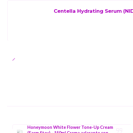
Centella Hydrating Serum (NID
Honeymoon White Flower Tone-Up Cream
(Farm Stay) - 150ml Crema aclarante con