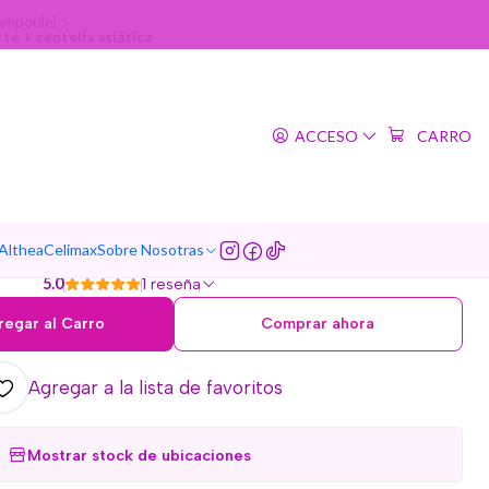
(Ampoule)
té + centella asiática
|
car Centella Tea-trica
ACCESO
CARRO
poule (SKIN1004) - 30ml
nti acné árbol de té +
entella asiática
 Althea
Celimax
Sobre Nosotras
5.0
1 reseña
regar al Carro
Comprar ahora
Agregar a la lista de favoritos
Mostrar stock de ubicaciones