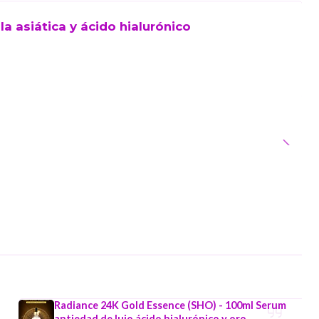
a asiática y ácido hialurónico
Radiance 24K Gold Essence (SHO) - 100ml Serum
antiedad de lujo ácido hialurónico y oro