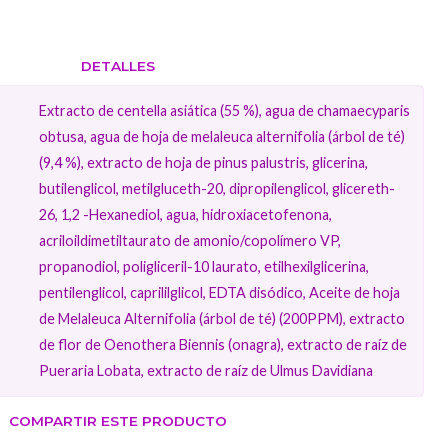
DETALLES
Extracto de centella asiática (55 %), agua de chamaecyparis
obtusa, agua de hoja de melaleuca alternifolia (árbol de té)
(9,4 %), extracto de hoja de pinus palustris, glicerina,
butilenglicol, metilgluceth-20, dipropilenglicol, glicereth-
26, 1,2 -Hexanediol, agua, hidroxiacetofenona,
acriloildimetiltaurato de amonio/copolímero VP,
propanodiol, poligliceril-10 laurato, etilhexilglicerina,
pentilenglicol, caprililglicol, EDTA disódico, Aceite de hoja
de Melaleuca Alternifolia (árbol de té) (200PPM), extracto
de flor de Oenothera Biennis (onagra), extracto de raíz de
Pueraria Lobata, extracto de raíz de Ulmus Davidiana
COMPARTIR ESTE PRODUCTO