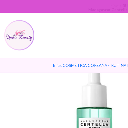
Inicio
RU
Madagascar Centella T
Inicio
COSMÉTICA COREANA
RUTINA 