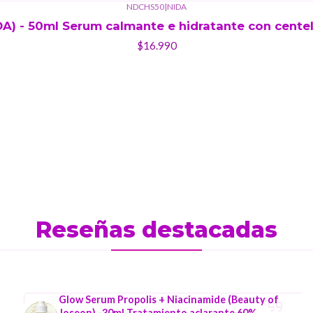
NDCHS50
|
NIDA
A) - 50ml Serum calmante e hidratante con centell
$16.990
Reseñas destacadas
Glow Serum Propolis + Niacinamide (Beauty of
Joseon) -30ml Tratamiento aclarante 60%