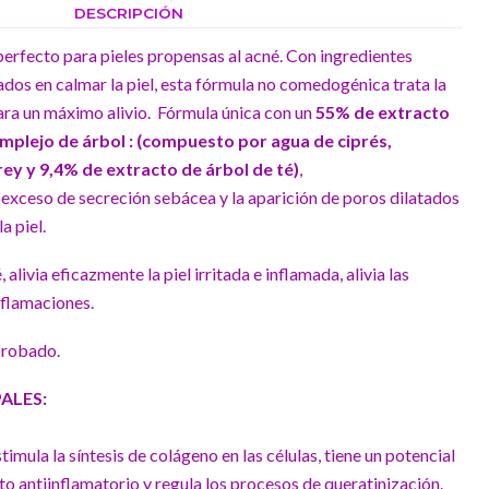
DESCRIPCIÓN
perfecto para pieles propensas al acné. Con ingredientes
os en calmar la piel, esta fórmula no comedogénica trata la
para un máximo alivio. Fórmula única con un
5
5% de extracto
complejo de árbol : (compuesto por agua de ciprés,
rey y 9,4% de extracto de árbol de té)
,
 exceso de secreción sebácea y la aparición de poros dilatados
a piel.
livia eficazmente la piel irritada e inflamada, alivia las
nflamaciones.
robado.
ALES:
stimula la síntesis de colágeno en las células, tiene un potencial
to antiinflamatorio y regula los procesos de queratinización.