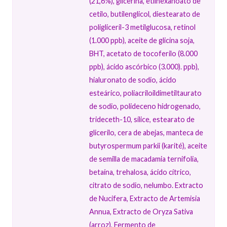
(21,6%), glicerina, etilhexanoato de
cetilo, butilenglicol, diestearato de
poligliceril-3 metilglucosa, retinol
(1.000 ppb), aceite de glicina soja,
BHT, acetato de tocoferilo (8.000
ppb), ácido ascórbico (3.000). ppb),
hialuronato de sodio, ácido
esteárico, poliacriloildimetiltaurato
de sodio, polideceno hidrogenado,
trideceth-10, sílice, estearato de
glicerilo, cera de abejas, manteca de
butyrospermum parkii (karité), aceite
de semilla de macadamia ternifolia,
betaína, trehalosa, ácido cítrico,
citrato de sodio, nelumbo. Extracto
de Nucifera, Extracto de Artemisia
Annua, Extracto de Oryza Sativa
(arroz), Fermento de