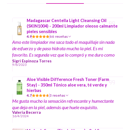
Madagascar Centella Light Cleansing Oil
(SKIN1004) - 200ml Limpiador oleoso calmante
pieles sensibles
4.9
66 reseñas
Amo este limpiador me saca todo el maquillaje sin nada
de esfuerzo y de paso hidrata mucho la piel. Es mi
favorito. Es segunda vez que lo compró y me duro como
6 meses la primera vez.
Sigri Espinoza Torres
9/8/2023
Aloe Visible Difference Fresh Toner (Farm
Stay) - 350ml Tónico aloe vera, té verde y
hierbas
4.7
3 reseñas
Me gusta mucho la sensación refrescante y humectante
que deja en la piel, además que huele exquisito.
Valeria Becerra
16/4/2024