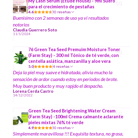
My Lash Serum (Etude House) - 9ml Suero
para el crecimiento de pestañas
4.6
10 reseñas
Buenisimo con 2 semanas de uso ya vi resultados
notorios
Claudia Guerrero Soto
11/1/2024
76 Green Tea Seed Premuim Moisture Toner
(Farm Stay) - 300 ml Tónico de té verde, con
centella asiática, manzanilla y aloe vera
5.0
4 reseñas
Deja la piel muy suave e hidratada, alivia mucho la
sensación de ardor cuando estoy en periodos de brote.
Muy buen producto y muy rapjdo el despacho.
Lorena Cerda Castro
14/12/2022
Green Tea Seed Brightening Water Cream
(Farm Stay) -100ml Crema calmante aclarante
pieles mixtas 76% té verde
4.9
10 reseñas
Simplemente maravillosa !!! Exquisita textura, no grasa,