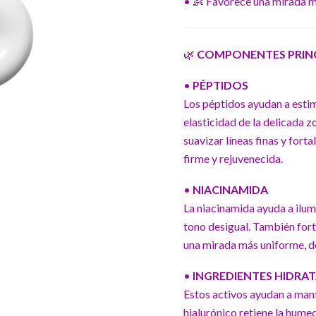
• 👶 Favorece una mirada má
🌿
COMPONENTES PRINCI
•
PÉPTIDOS
Los péptidos ayudan a estim
elasticidad de la delicada z
suavizar líneas finas y fort
firme y rejuvenecida.
•
NIACINAMIDA
La niacinamida ayuda a ilumi
tono desigual. También forta
una mirada más uniforme, d
•
INGREDIENTES HIDRATAN
Estos activos ayudan a man
hialurónico retiene la humed