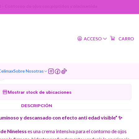
l - Contorno de ojos con péptidos y niacinamida
|
ct eye cream (Nineless)
ACCESO
CARRO
 Contorno de ojos con
idos y niacinamida
Celimax
Sobre Nosotras
Agregar a la lista de favoritos
Mostrar stock de ubicaciones
DESCRIPCIÓN
luminoso y descansado con efecto anti edad visible” ✨
 de Nineless
es una crema intensiva para el contorno de ojos