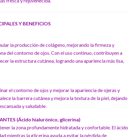
s fresca y rejuvenecida.
PALES Y BENEFICIOS
ular la producción de colágeno, mejorando la firmeza y
ona del contorno de ojos. Con el uso continuo, contribuyen a
alecer la estructura cutánea, logrando una apariencia más lisa,
nar el contorno de ojos y mejorar la apariencia de ojeras y
lece la barrera cutánea y mejora la textura de la piel, dejando
escansada y saludable.
TES (Ácido hialurónico, glicerina)
tener la zona profundamente hidratada y confortable. El ácido
ad mientras la glicerina ayuda a evitar la pérdida de