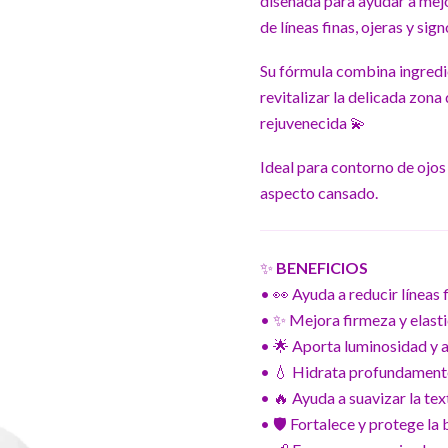
diseñada para ayudar a mejo
de líneas finas, ojeras y sign
Su fórmula combina ingredi
revitalizar la delicada zon
rejuvenecida 💫
Ideal para contorno de ojos 
aspecto cansado.
✨
BENEFICIOS
• 👀 Ayuda a reducir líneas f
• ✨ Mejora firmeza y elasti
• 🌟 Aporta luminosidad y 
• 💧 Hidrata profundamente
• 🔥 Ayuda a suavizar la text
• 🛡️ Fortalece y protege la