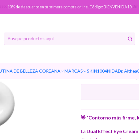
aso: Crema Hidratante o Loción
Dual effect eye cream (Nineless) -30m
10% de descuento en tu primera compra online. Código: BIENVENIDA10
Dual effe
-30ml -
pépt
UTINA DE BELLEZA COREANA
MARCAS
SKIN1004
NIDA
Dr. Althea
🌟 “Contorno más firme, 
La
Dual Effect Eye Cream