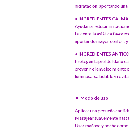
hidratación, aportando una a
•
INGREDIENTES CALMANTE
Ayudan a reducir irritacione
La centella asiática favorec
aportando mayor confort y 
•
INGREDIENTES ANTIOXI
Protegen la piel del daño c
prevenir el envejecimiento
luminosa, saludable y revita
🧴
Modo de uso
Aplicar una pequeña cantida
Masajear suavemente hasta
Usar mañana y noche como pa