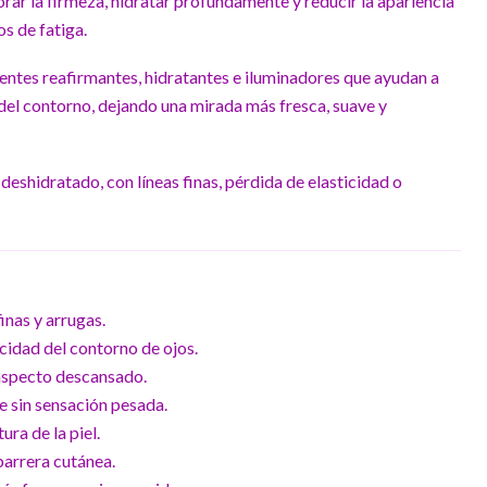
rar la firmeza, hidratar profundamente y reducir la apariencia
os de fatiga.
entes reafirmantes, hidratantes e iluminadores que ayudan a
a del contorno, dejando una mirada más fresca, suave y
deshidratado, con líneas finas, pérdida de elasticidad o
inas y arrugas.
cidad del contorno de ojos.
aspecto descansado.
 sin sensación pesada.
ura de la piel.
 barrera cutánea.