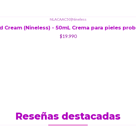
NLACAAC50
|
Nineless
id Cream (Nineless) - 50mL Crema para pieles pro
$19.990
Reseñas destacadas