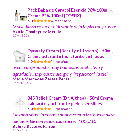
todo el rostro y cuello. Segunda vez que la compro
Pack Baba de Caracol Esencia 96% 100ml +
Crema 92% 100ml (COSRX)
5.0
4 reseñas
Maravillosa es súper hidratante deja la piel muy suave
Astrid Dominguez Moulie
17/4/2026
Dynasty Cream (Beauty of Joseon) - 50ml
Crema aclarante hidratante anti edad
4.9
16 reseñas
excelente producto, muy humectante, efectivo y
agradable, no produce alergia y "regalonea" la piel
Maria Mercedes Zarate Perez
14/11/2022
345 Relief Cream (Dr. Althea) - 50ml Crema
calmante y aclarante pieles sensibles
5.0
41 reseñas
Llevaba años sin encontrar una crema tan buena para
piel sensible con tendencia a acné . 1000/10
Behiye Bezares Farrán
19/6/2025