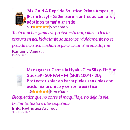
24k Gold & Peptide Solution Prime Ampoule
(Farm Stay) - 250ml Serum antiedad con oro y
péptidos tamaño grande
5.0
6 reseñas
Tenía muchas ganas de probar esta ampolla es rica la
textura en gel, hidratante se absorbe rápidamente no es
pesada trae una cucharita para sacar el producto, me
encantó y el formato es grande
Karianny Vanezca
8/6/2025
Madagascar Centella Hyalu-Cica Silky-Fit Sun
Stick SPF50+ PA++++ (SKIN1004) - 20gr
Protector solar en barra pieles sensibles con
ácido hialurónico y centella asiática
4.8
9 reseñas
Bloqueador que no corre el maquillaje, no deja la piel
brillante, textura aterciopelada
Erika Rodríguez Araneda
10/10/2025