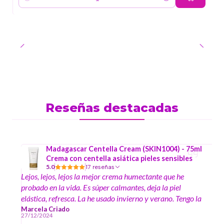
Cantidad
Reseñas destacadas
Madagascar Centella Cream (SKIN1004) - 75ml
Crema con centella asiática pieles sensibles
5.0
17 reseñas
Lejos, lejos, lejos la mejor crema humectante que he
probado en la vida. Es súper calmantes, deja la piel
elástica, refresca. La he usado invierno y verano. Tengo la
piel más bien seca, con rosácea y sensible. Rinde un
Marcela Criado
27/12/2024
montón. Duran mucho, con una arvejita alcanza para