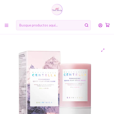
10% de descuento en tu primera compra online. Código: BIENVENIDA10
Inicio
MARCAS
SKIN1004
PREVENTA SKIN1004
Madagascar Centella Poremizing Quick Clay Stick Mask
(SKIN1004) - Limpiador en barra con centella asiática 27gr