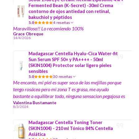
Fermented Bean (K-Secret) -30ml Crema
contorno de ojos antiedad con retinal,
bakuchiol y péptidos
5.0
4 reseñas
Maravilloso!! Lo recomiendo 100%
Grace Obreque
14/4/2026
Madagascar Centella Hyalu-Cica Water-fit
Sun Serum SPF 50+ y PA++++ - 50ml
(SKIN1004) Protector solar ligero pieles
sensibles
5.0
30 reseñas
Me encanto, mi piel es super seca de las mejillas porque
tengo rosácea pero mi zona T es grasa, me ayudo
bastante a equilibrar todo, ninguna sensacion pegajosa es
exquisito, ademas que te deja revitalizada la piel cada
Valentina Bustamante
8/3/2024
vez q te lo aplicas, chao rojeces
Madagascar Centella Toning Toner
(SKIN1004) - 210 ml Tónico 84% Centella
Asiática