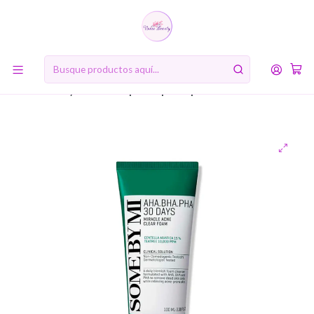
10% de descuento en tu primera compra online. Código: BIENVENIDA10
Inicio
RUTINA DE BELLEZA COREANA
Primer paso: Doble limpieza
AHA-BHA-PHA 30 Days Miracle Acne Clear Foam (Some By
Mi) – 100ml Limpiador pieles problemáticas