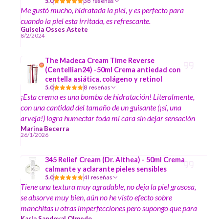
5.0
38 reseñas
Me gustó mucho, hidratada la piel, y es perfecto para
cuando la piel esta irritada, es refrescante.
Guisela Osses Astete
8/2/2024
The Madeca Cream Time Reverse
(Centellian24) -50ml Crema antiedad con
centella asiática, colágeno y retinol
5.0
8 reseñas
¡Esta crema es una bomba de hidratación! Literalmente,
con una cantidad del tamaño de un guisante (¡sí, una
arveja!) logra humectar toda mi cara sin dejar sensación
grasosa. La piel se siente increíblemente suave e hinchada
Marina Becerra
26/1/2026
al instante. En cuanto a los beneficios antiedad, creo que
va por buen camino. No es un "borrador mágico" – no
345 Relief Cream (Dr. Althea) - 50ml Crema
esperes que las líneas de expresión desaparezcan de la
calmante y aclarante pieles sensibles
noche a la mañana – pero sí noto la piel más uniforme y
5.0
41 reseñas
con mejor textura. Todavía no veo resultados al 100% en
Tiene una textura muy agradable, no deja la piel grasosa,
arrugas profundas, pero la voy a seguir usando porque su
se absorve muy bien, aún no he visto efecto sobre
poder hidratante por sí solo ¡ya me tiene enamorada!
manchitas u otras imperfecciones pero supongo que para
eso se requiere más tiempo de uso. Mi experiencia de
Karla Sandoval Olmedo