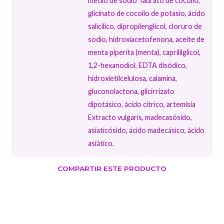
metilo de sodio Taurato de cocoilo,
glicinato de cocoilo de potasio, ácido
salicílico, dipropilenglicol, cloruro de
sodio, hidroxiacetofenona, aceite de
menta piperita (menta), caprililglicol,
1,2-hexanodiol, EDTA disódico,
hidroxietilcelulosa, calamina,
gluconolactona, glicirrizato
dipotásico, ácido cítrico, artemisia
Extracto vulgaris, madecasósido,
asiaticósido, ácido madecásico, ácido
asiático.
COMPARTIR ESTE PRODUCTO