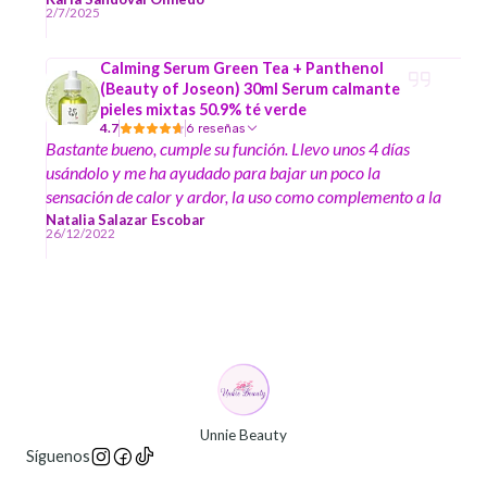
2/7/2025
compra en la tienda ha sido muy buena, se agradecen los
regalitos :)
Calming Serum Green Tea + Panthenol
(Beauty of Joseon) 30ml Serum calmante
pieles mixtas 50.9% té verde
4.7
6 reseñas
Bastante bueno, cumple su función. Llevo unos 4 días
usándolo y me ha ayudado para bajar un poco la
sensación de calor y ardor, la uso como complemento a la
crema calmante de iUNIK de centella asiática (tengo
Natalia Salazar Escobar
26/12/2022
rosácea). No me ha irritado a diferencia de otros sérum
que dicen no irritar y sí lo terminan haciendo. Le puse 4
estrellas porque aún no lo he utilizado en tiempos de
mayor sensibilidad para ver cómo me va y sí creo que
esperaba un poco más en términos de resultados.
Unnie Beauty
Síguenos