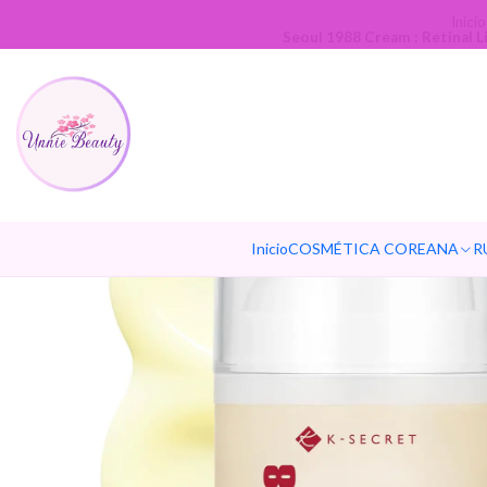
Inicio
Seoul 1988 Cream : Retinal 
Inicio
COSMÉTICA COREANA
R