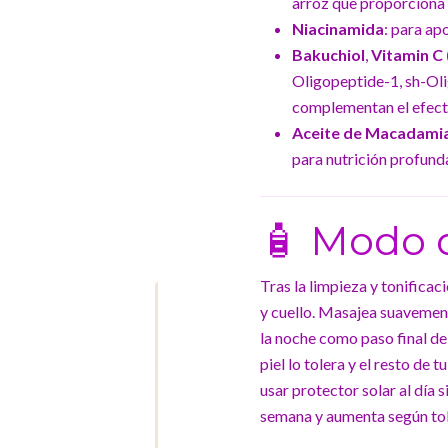
arroz que proporciona a
Niacinamida
: para ap
Bakuchiol
,
Vitamin C 
Oligopeptide-1, sh-Ol
complementan el efecto
Aceite de Macadamia,
para nutrición profunda
🧴 Modo 
Tras la limpieza y tonificac
y cuello. Masajea suavemen
la noche como paso final de 
piel lo tolera y el resto de
usar protector solar al día 
semana y aumenta según tol