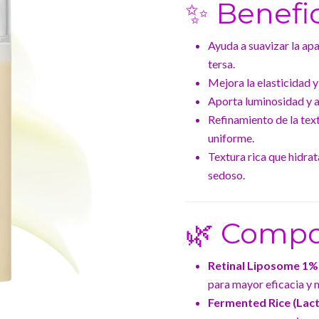
✨ Benefi
Ayuda a suavizar la apa
tersa.
Mejora la elasticidad y
Aporta luminosidad y ay
Refinamiento de la tex
uniforme.
Textura rica que hidra
sedoso.
🌿 Compo
Retinal Liposome 1%
para mayor eficacia y m
Fermented Rice (Lact