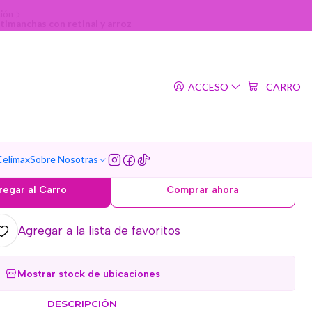
ión
imanchas con retinal y arroz
|
1988 Cream : Retinal
ACCESO
CARRO
1% + Fermented Rice (K-
- 50ml Crema antiedad y
has con retinal y arroz
Celimax
Sobre Nosotras
regar al Carro
Comprar ahora
Agregar a la lista de favoritos
Mostrar stock de ubicaciones
DESCRIPCIÓN