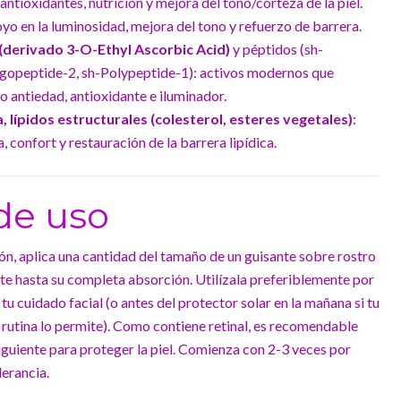
ntioxidantes, nutrición y mejora del tono/corteza de la piel.
oyo en la luminosidad, mejora del tono y refuerzo de barrera.
(derivado 3-O-Ethyl Ascorbic Acid)
y péptidos (sh-
igopeptide-2, sh-Polypeptide-1): activos modernos que
 antiedad, antioxidante e iluminador.
 lípidos estructurales (colesterol, esteres vegetales)
:
, confort y restauración de la barrera lipídica.
de uso
ión, aplica una cantidad del tamaño de un guisante sobre rostro
te hasta su completa absorción. Utilízala preferiblemente por
tu cuidado facial (o antes del protector solar en la mañana si tu
 tu rutina lo permite). Como contiene retinal, es recomendable
siguiente para proteger la piel. Comienza con 2-3 veces por
erancia.