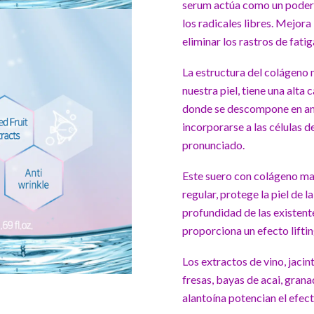
serum actúa como un poderos
los radicales libres. Mej
ora 
eliminar los rastros de fatig
La estructura del colágeno m
nuestra piel, tiene una alta
donde se descompone en am
incorporarse a las células d
pronunciado.
Este suero con colágeno mar
regular, protege la piel de l
profundidad de las existent
proporciona un efecto lifting
Los extractos de vino, jacint
fresas, bayas de acai, gran
alantoína potencian el efec