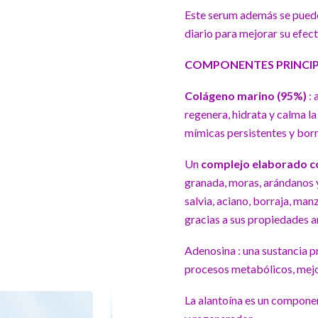
Este serum además se puede
diario para mejorar su efec
COMPONENTES PRINCI
Colágeno marino (95%)
:
regenera, hidrata y calma la
mímicas persistentes y borra
Un
complejo elaborado co
granada, moras, arándanos y
salvia, aciano, borraja, man
gracias a sus propiedades a
Adenosina : una sustancia 
procesos metabólicos, mejor
La alantoína es un componen