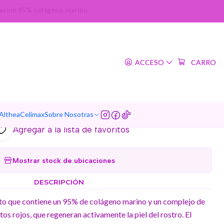
 Serum 95% colágeno marino
|
iggy Hell Pore Marine
ACCESO
CARRO
mple (Elizavecca) - 50ml
95% colágeno marino
5.0
1 reseña
 Althea
Celimax
Sobre Nosotras
Agregar a la lista de favoritos
Mostrar stock de ubicaciones
DESCRIPCIÓN
to que contiene un 95% de colágeno marino y un complejo de
tos rojos, que regeneran activamente la piel del rostro.
El