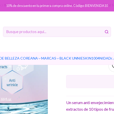
a
Witch Piggy Hell Pore Marine Collagen Ample (Elizavecca) - 50ml
10% de descuento en tu primera compra online. Código: BIENVENIDA10
Witch P
Collagen A
Serum 
DE BELLEZA COREANA
MARCAS
BLACK UNNIE
SKIN1004
NIDA
Dr.
Un serum anti envejecimien
extractos de 10 tipos de fru