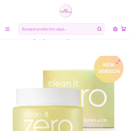
10% de descuento en tu primera compra online. Código: BIENVENIDA10
Inicio
RUTINA DE BELLEZA COREANA
Primer paso: Doble limpieza
Clean It Zero Cleansing Balm Nourishing (Banila co) 100ml
para pieles secas y deshidratadas