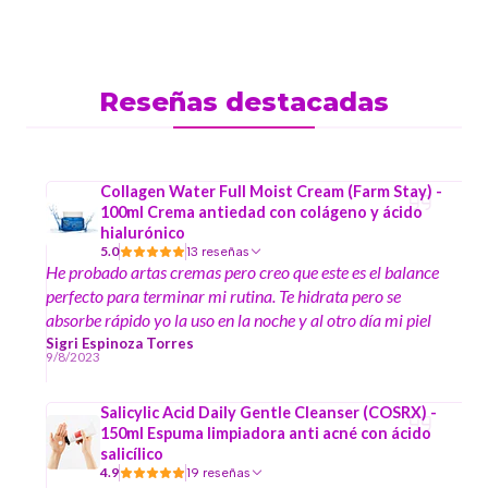
Reseñas destacadas
Collagen Water Full Moist Cream (Farm Stay) -
100ml Crema antiedad con colágeno y ácido
hialurónico
5.0
13 reseñas
He probado artas cremas pero creo que este es el balance
perfecto para terminar mi rutina. Te hidrata pero se
absorbe rápido yo la uso en la noche y al otro día mi piel
no amanece grasa, la medida justa. Por ahora con esta
Sigri Espinoza Torres
9/8/2023
me quedaré es segunda vez que la compro y es bastante
cantidad.
Salicylic Acid Daily Gentle Cleanser (COSRX) -
150ml Espuma limpiadora anti acné con ácido
salicílico
4.9
19 reseñas