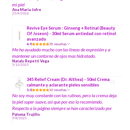
mi piel
Ana Maria Jofre
25/4/2026
Revive Eye Serum : Ginseng + Retinal (Beauty
Of Joseon) - 30ml Serum antiedad con retinol
avanzado
4.9
15 reseñas
Me ha ayudado mucho con las líneas de expresión y a
mantener un contorno de ojos mas hidratado.
Nataly Repetti Vega
5/12/2025
345 Relief Cream (Dr. Althea) - 50ml Crema
calmante y aclarante pieles sensibles
5.0
41 reseñas
No soy muy constante con las rutinas, pero la crema deja
la piel super suave, así que por eso la recomiendo.
Respecto a la página siempre se han caracterizado por
enviar muestras y regalitos en sus compras y eso se
Paloma Trujillo
9/8/2025
agradece así que la recomiendo mil veces 😊