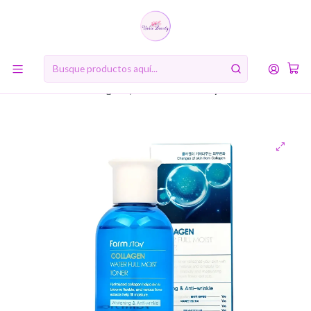
10% de descuento en tu primera compra online. Código: BIENVENIDA10
Inicio
RUTINA DE BELLEZA COREANA
Segundo Paso: Tónico (Toner)
Collagen Water Full Moist All Day Toner (Farm Stay) -200ml
Tónico de Colágeno, ácido hialurónico y niacinamida