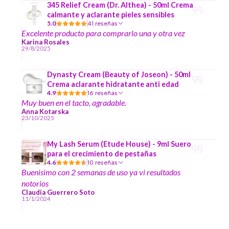
345 Relief Cream (Dr. Althea) - 50ml Crema
calmante y aclarante pieles sensibles
5.0
41 reseñas
Excelente producto para comprarlo una y otra vez
Karina Rosales
29/8/2025
Dynasty Cream (Beauty of Joseon) - 50ml
Crema aclarante hidratante anti edad
4.9
16 reseñas
Muy buen en el tacto, agradable.
Anna Kotarska
23/10/2025
My Lash Serum (Etude House) - 9ml Suero
para el crecimiento de pestañas
4.6
10 reseñas
Buenisimo con 2 semanas de uso ya vi resultados
notorios
Claudia Guerrero Soto
11/1/2024