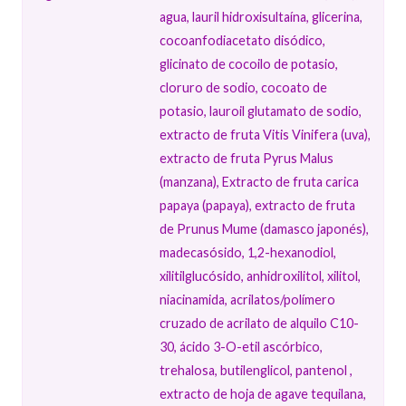
agua, lauril hidroxisultaína, glicerina,
cocoanfodiacetato disódico,
glicinato de cocoilo de potasio,
cloruro de sodio, cocoato de
potasio, lauroil glutamato de sodio,
extracto de fruta Vitis Vinifera (uva),
extracto de fruta Pyrus Malus
(manzana), Extracto de fruta carica
papaya (papaya), extracto de fruta
de Prunus Mume (damasco japonés),
madecasósido, 1,2-hexanodiol,
xilitilglucósido, anhidroxilitol, xilitol,
niacinamida, acrilatos/polímero
cruzado de acrilato de alquilo C10-
30, ácido 3-O-etil ascórbico,
trehalosa, butilenglicol, pantenol ,
extracto de hoja de agave tequilana,