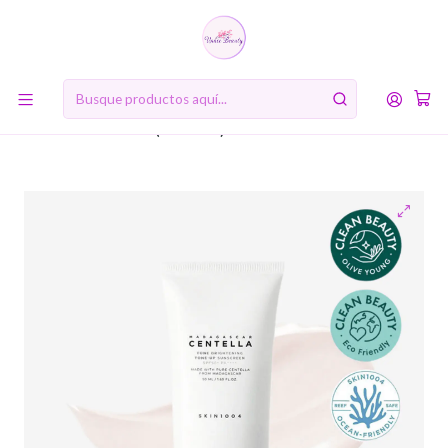
10% de descuento en tu primera compra online. Código: BIENVENIDA10
Inicio
RUTINA DE BELLEZA COREANA
Sexto paso: Protector Solar
Madagascar Centella Tone Brightening Tone-up Sunscreen
SPF50+ PA++++ (Skin1004) - Protector solar aclarante