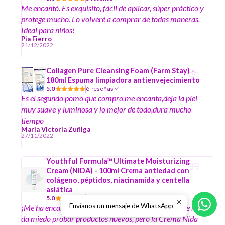
Me encantó. Es exquisito, fácil de aplicar, súper práctico y
protege mucho. Lo volveré a comprar de todas maneras.
Ideal para niños!
Pia Fierro
21/12/2022
Collagen Pure Cleansing Foam (Farm Stay) -
180ml Espuma limpiadora antienvejecimiento
5.0
6 reseñas
Es el segundo pomo que compro,me encanta,deja la piel
muy suave y luminosa y lo mejor de todo,dura mucho
tiempo
Maria Victoria Zuñiga
27/11/2022
Youthful Formula™ Ultimate Moisturizing
Cream (NIDA) - 100ml Crema antiedad con
colágeno, péptidos, niacinamida y centella
asiática
5.0
6 reseñas
Envíanos un mensaje de WhatsApp
​¡Me ha encantado! Tengo rosácea, por lo que siempre me
da miedo probar productos nuevos, pero la Crema Nida