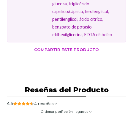
glucosa, triglicérido
caprílico/cáprico, hexilenglicol,
pentilenglicol, ácido cítrico,
benzoato de potasio,
etilhexilglicerina, EDTA disódico
COMPARTIR ESTE PRODUCTO
Reseñas del Producto
4.5
4 reseñas
Ordenar por
Recién llegados