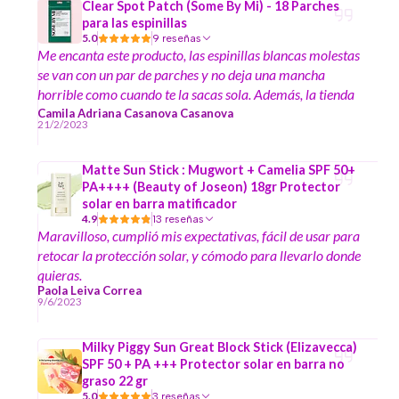
Clear Spot Patch (Some By Mi) - 18 Parches
para las espinillas
5.0
9 reseñas
Me encanta este producto, las espinillas blancas molestas
se van con un par de parches y no deja una mancha
horrible como cuando te la sacas sola. Además, la tienda
realizó el envío rápido, siendo que yo soy de Los Andes y
Camila Adriana Casanova Casanova
21/2/2023
esto está en Santiago.
Matte Sun Stick : Mugwort + Camelia SPF 50+
PA++++ (Beauty of Joseon) 18gr Protector
solar en barra matificador
4.9
13 reseñas
Maravilloso, cumplió mis expectativas, fácil de usar para
retocar la protección solar, y cómodo para llevarlo donde
quieras.
Paola Leiva Correa
9/6/2023
Milky Piggy Sun Great Block Stick (Elizavecca)
SPF 50 + PA +++ Protector solar en barra no
graso 22 gr
5.0
3 reseñas