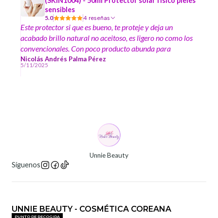
(SKIN1004) - 50ml Protector solar físico pieles
sensibles
5.0
4 reseñas
Este protector si que es bueno, te proteje y deja un
acabado brillo natural no aceitoso, es ligero no como los
convencionales. Con poco producto abunda para
bastante área ; El mejor protector que he probado.
Nicolás Andrés Palma Pérez
5/11/2025
Unnie Beauty
Síguenos
UNNIE BEAUTY - COSMÉTICA COREANA
PUNTO DE RECOGIDA