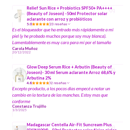
Relief Sun Rice + Probiotics SPF50+ PA++++
(Beauty of Joseon) -50ml Protector solar
aclarante con arroz y probióticos
5.0
23 reseñas
Es el bloqueador que ha entrado más rápidamente a mi
piel (y he probado muchos porque soy muy blanca).
Lamentablemente es muy caro para mí por el tamaño
que tiene si no lo adoptaría como un must en mi neceser.
Carola Muñoz
20/12/2022
Lo único que me preocupa es que tiene un INCI de solo
10.1 de 20 (lo que es alerta amarilla por sus
Glow Deep Serum Rice + Arbutin (Beauty of
componentes). Pero yo, teniendo una piel mixta tendiente
Joseon)- 30 ml Serum aclarante Arroz 68,6% y
a grasa, muy sensible, madura y vascularizada, no me
Arbutina 2%
produjo ninguna irritación o molestias.
4.8
12 reseñas
Excepto producto, a los pocos dias empecé a notar un
cambio en la textura de las manchas. Estoy mas que
conforme
Constanza Trujillo
1/3/2025
Madagascar Centella Air-Fit Suncream Plus