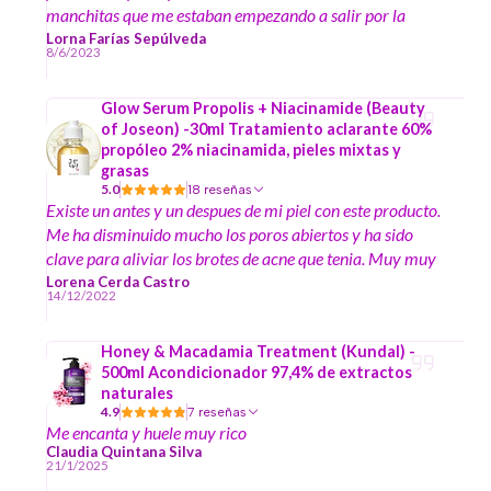
manchitas que me estaban empezando a salir por la
edad.
Lorna Farías Sepúlveda
8/6/2023
Glow Serum Propolis + Niacinamide (Beauty
of Joseon) -30ml Tratamiento aclarante 60%
propóleo 2% niacinamida, pieles mixtas y
grasas
5.0
18 reseñas
Existe un antes y un despues de mi piel con este producto.
Me ha disminuido mucho los poros abiertos y ha sido
clave para aliviar los brotes de acne que tenia. Muy muy
recomendable
Lorena Cerda Castro
14/12/2022
Honey & Macadamia Treatment (Kundal) -
500ml Acondicionador 97,4% de extractos
naturales
4.9
7 reseñas
Me encanta y huele muy rico
Claudia Quintana Silva
21/1/2025