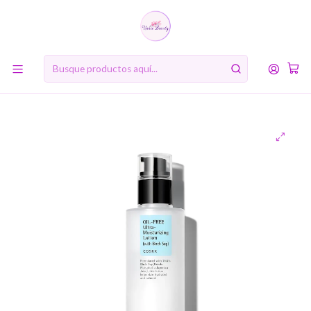
10% de descuento en tu primera compra online. Código: BIENVENIDA10
Inicio
MARCAS
COSRX
Oil Free Ultra Moisturizing Lotion with Birch Sap (COSRX) -
100 ml Loción para pieles grasas y sensibles libre de aceite