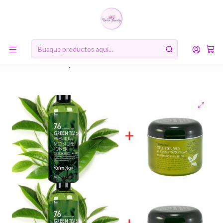
10% de descuento en tu primera compra online. Código: BIENVENIDA10
Inicio
RUTINA DE BELLEZA COREANA
Segundo Paso: Tónico (Toner)
Pack Té Verde Tónico 350ml + Crema 100ml (Farm Stay) Set
pieles mixtas con té verde