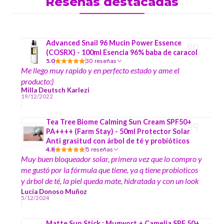
Reseñas destacadas
Advanced Snail 96 Mucin Power Essence
(COSRX) - 100ml Esencia 96% baba de caracol
5.0
30 reseñas
Me llego muy rapido y en perfecto estado y ame el
producto:)
Milla Deutsch Karlezi
19/12/2022
Tea Tree Biome Calming Sun Cream SPF50+
PA++++ (Farm Stay) - 50ml Protector Solar
Anti grasitud con árbol de té y probióticos
4.8
5 reseñas
Muy buen bloqueador solar, primera vez que lo compro y
me gustó por la fórmula que tiene, ya q tiene probioticos
y árbol de té, la piel queda mate, hidratada y con un look
muy bonito, tiene aroma herbal lo cual lo hace sentir aún
Lucía Donoso Muñoz
5/12/2024
más natural.
Matte Sun Stick : Mugwort + Camelia SPF 50+