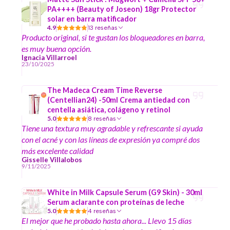
PA++++ (Beauty of Joseon) 18gr Protector
solar en barra matificador
4.9
13 reseñas
Producto original, si te gustan los bloqueadores en barra,
es muy buena opción.
Ignacia Villarroel
23/10/2025
The Madeca Cream Time Reverse
(Centellian24) -50ml Crema antiedad con
centella asiática, colágeno y retinol
5.0
8 reseñas
Tiene una textura muy agradable y refrescante si ayuda
con el acné y con las líneas de expresión ya compré dos
más excelente calidad
Gisselle Villalobos
9/11/2025
White in Milk Capsule Serum (G9 Skin) - 30ml
Serum aclarante con proteínas de leche
5.0
4 reseñas
El mejor que he probado hasta ahora... Llevo 15 días