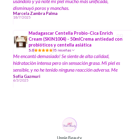
usándolo y ya noté mi piel mucho más unificada,
disminuyó poros y manchas.
Marcela Zambra Palma
18/7/2025
Madagascar Centella Probio-Cica Enrich
Cream (SKIN1004) - 50mlCrema antiedad con
probióticos y centella asiática
5.0
15 reseñas
Me encantó demasiado! Se siente de alta calidad,
hidrataciòn intensa pero sin sensación grasa. Mi piel es
sensible, y no he tenido ninguna reacción adversa. Me
alegra haberme atrevido a probarla.
Sofía Gazmuri
6/3/2025
Unnie Beauty