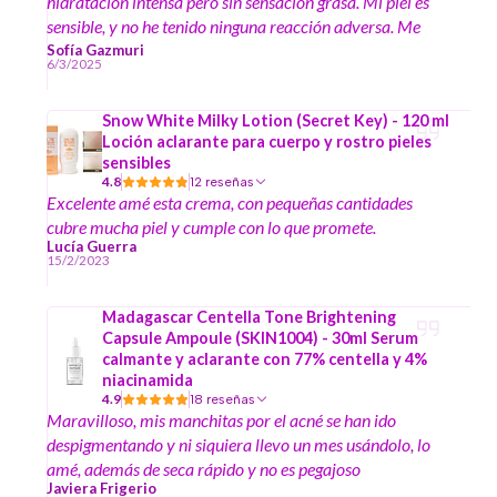
hidrataciòn intensa pero sin sensación grasa. Mi piel es
sensible, y no he tenido ninguna reacción adversa. Me
alegra haberme atrevido a probarla.
Sofía Gazmuri
6/3/2025
Snow White Milky Lotion (Secret Key) - 120 ml
Loción aclarante para cuerpo y rostro pieles
sensibles
4.8
12 reseñas
Excelente amé esta crema, con pequeñas cantidades
cubre mucha piel y cumple con lo que promete.
Lucía Guerra
15/2/2023
Madagascar Centella Tone Brightening
Capsule Ampoule (SKIN1004) - 30ml Serum
calmante y aclarante con 77% centella y 4%
niacinamida
4.9
18 reseñas
Maravilloso, mis manchitas por el acné se han ido
despigmentando y ni siquiera llevo un mes usándolo, lo
amé, además de seca rápido y no es pegajoso
Javiera Frigerio