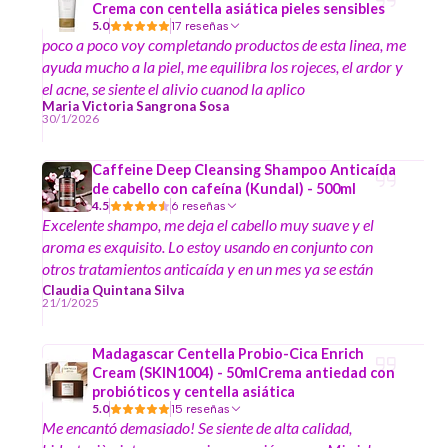
Crema con centella asiática pieles sensibles
5.0
17 reseñas
poco a poco voy completando productos de esta linea, me
ayuda mucho a la piel, me equilibra los rojeces, el ardor y
el acne, se siente el alivio cuanod la aplico
Maria Victoria Sangrona Sosa
30/1/2026
Caffeine Deep Cleansing Shampoo Anticaída
de cabello con cafeína (Kundal) - 500ml
4.5
6 reseñas
Excelente shampo, me deja el cabello muy suave y el
aroma es exquisito. Lo estoy usando en conjunto con
otros tratamientos anticaída y en un mes ya se están
notando cambios.
Claudia Quintana Silva
21/1/2025
Madagascar Centella Probio-Cica Enrich
Cream (SKIN1004) - 50mlCrema antiedad con
probióticos y centella asiática
5.0
15 reseñas
Me encantó demasiado! Se siente de alta calidad,