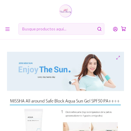
10% de descuento en tu primera compra online. Código: BIENVENIDA10
Inicio
MARCAS
Missha
All Around Safe Block Aqua Sun SPF50/PA++++ (Missha) -
50ml