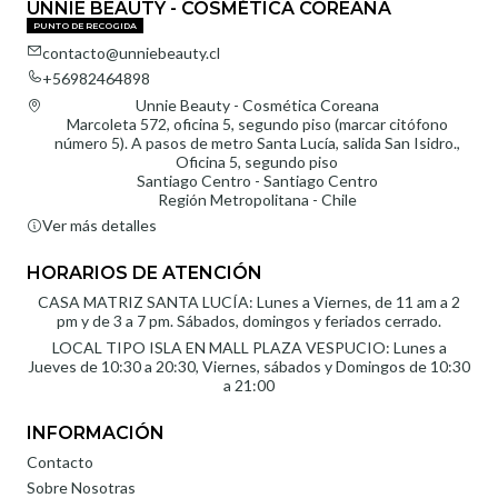
UNNIE BEAUTY - COSMÉTICA COREANA
PUNTO DE RECOGIDA
contacto@unniebeauty.cl
+56982464898
Unnie Beauty - Cosmética Coreana
Marcoleta 572, oficina 5, segundo piso (marcar citófono
número 5). A pasos de metro Santa Lucía, salida San Isidro.,
Oficina 5, segundo piso
Santiago Centro - Santiago Centro
Región Metropolitana - Chile
Ver más detalles
HORARIOS DE ATENCIÓN
CASA MATRIZ SANTA LUCÍA: Lunes a Viernes, de 11 am a 2
pm y de 3 a 7 pm. Sábados, domingos y feriados cerrado.
LOCAL TIPO ISLA EN MALL PLAZA VESPUCIO: Lunes a
Jueves de 10:30 a 20:30, Viernes, sábados y Domingos de 10:30
a 21:00
INFORMACIÓN
Contacto
Sobre Nosotras