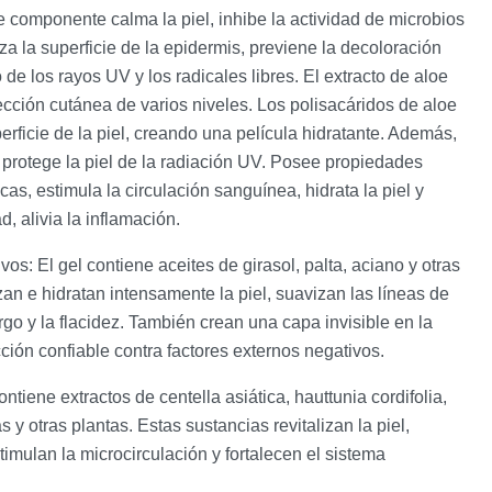
e componente calma la piel, inhibe la actividad de microbios
za la superficie de la epidermis, previene la decoloración
 de los rayos UV y los radicales libres. El extracto de aloe
cción cutánea de varios niveles. Los polisacáridos de aloe
erficie de la piel, creando una película hidratante. Además,
o protege la piel de la radiación UV. Posee propiedades
icas, estimula la circulación sanguínea, hidrata la piel y
, alivia la inflamación.
ivos:
El gel contiene aceites de girasol, palta, aciano y otras
zan e hidratan intensamente la piel, suavizan las líneas de
rgo y la flacidez. También crean una capa invisible en la
cción confiable contra factores externos negativos.
contiene extractos de centella asiática, hauttunia cordifolia,
 y otras plantas. Estas sustancias revitalizan la piel,
timulan la microcirculación y fortalecen el sistema