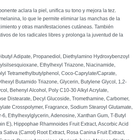
nente aclara la piel, unifica su tono y mejora la tez.
melanina, lo que le permite eliminar las manchas de la
ecimiento y otras manifestaciones cutáneas. También
tivos de los radicales libres y prolonga la juventud de la
utyl Adipate, Propanediol, Diethylamino Hydroxybenzoyl
lsilsesquioxane, Ethylhexyl Triazone, Niacinamide,
lyl Tetramethylbutylphenol, Coco-Caprylate/Caprate,
lhexyl Butamido Triazone, Glycerin, Butylene Glycol, 1,2-
ol, Behenyl Alcohol, Poly C10-30 Alkyl Acrylate,
ose Distearate, Decyl Glucoside, Tromethamine, Carbomer,
rylate Crosspolymer, Fragrance, Sodium Stearoyl Glutamate,
-6, Ethylhexylglycerin, Adenosine, Xanthan Gum, T-Butyl
min E), Hippophae Rhamnoides Fruit Extract, Ascorbic Acid
 Sativa (Carrot) Root Extract, Rosa Canina Fruit Extract,