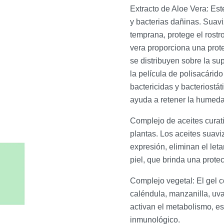
Extracto de Aloe Vera:
Est
y bacterias dañinas. Suavi
temprana, protege el rostro
vera proporciona una prote
se distribuyen sobre la sup
la película de polisacárid
bactericidas y bacteriostát
ayuda a retener la humedad
Complejo de aceites curat
plantas. Los aceites suavi
expresión, eliminan el leta
piel, que brinda una prote
Complejo vegetal
: El gel 
caléndula, manzanilla, uvas
activan el metabolismo, es
inmunológico.