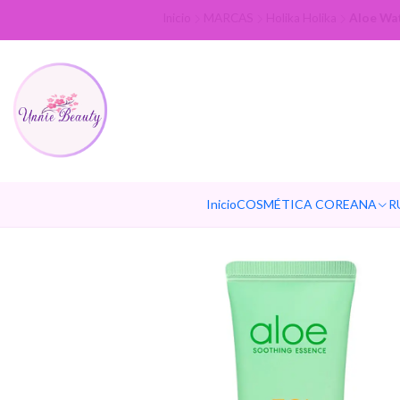
Inicio
MARCAS
Holika Holika
Aloe Wat
Inicio
COSMÉTICA COREANA
R