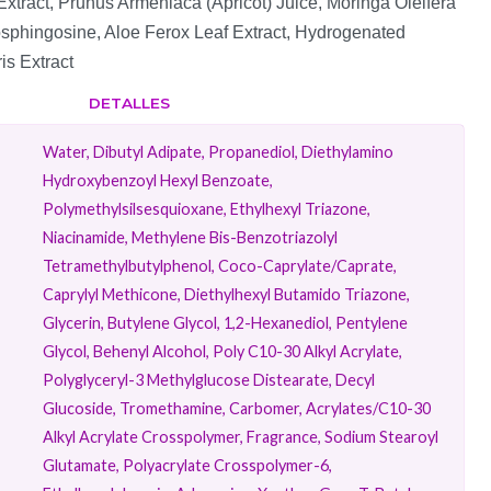
Extract, Prunus Armeniaca (Apricot) Juice, Moringa Oleifera
sphingosine, Aloe Ferox Leaf Extract, Hydrogenated
is Extract
DETALLES
Water, Dibutyl Adipate, Propanediol, Diethylamino
Hydroxybenzoyl Hexyl Benzoate,
Polymethylsilsesquioxane, Ethylhexyl Triazone,
Niacinamide, Methylene Bis-Benzotriazolyl
Tetramethylbutylphenol, Coco-Caprylate/​Caprate,
Caprylyl Methicone, Diethylhexyl Butamido Triazone,
Glycerin, Butylene Glycol, 1,2-Hexanediol, Pentylene
Glycol, Behenyl Alcohol, Poly C10-30 Alkyl Acrylate,
Polyglyceryl-3 Methylglucose Distearate, Decyl
Glucoside, Tromethamine, Carbomer, Acrylates/​C10-30
Alkyl Acrylate Crosspolymer, Fragrance, Sodium Stearoyl
Glutamate, Polyacrylate Crosspolymer-6,