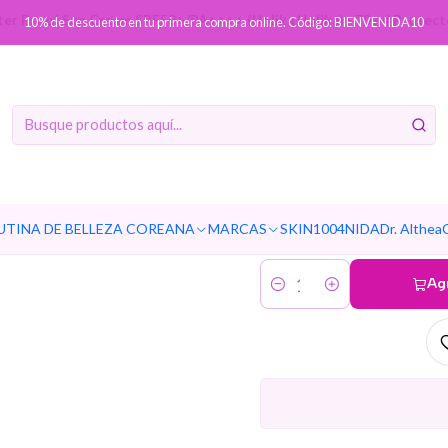
er Proof Sun Cream SPF50+/PA++++ (Holika Holika) - 70 ml Protector
10% de descuento en tu primera compra online. Código: BIENVENIDA10
Aloe W
SPF50+/PA+
ml Prote
agu
UTINA DE BELLEZA COREANA
MARCAS
SKIN1004
NIDA
Dr. Althea
Ag
Cantidad