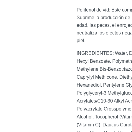
Polifenol de vid:
Este compo
Suprime la producción de 
edad, las pecas, el enroj
neutraliza los efectos nega
piel.
INGREDIENTES: Water, Dib
Hexyl Benzoate, Polymethy
Methylene Bis-Benzotriazo
Caprylyl Methicone, Diethy
Hexanediol, Pentylene Glyc
Polyglyceryl-3 Methylgluc
Acrylates/C10-30 Alkyl Ac
Polyacrylate Crosspolymer
Alcohol, Tocopherol (Vita
(Vitamin C), Daucus Carota