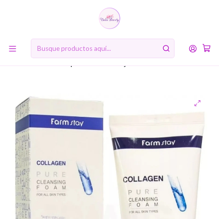
10% de descuento en tu primera compra online. Código: BIENVENIDA10
Inicio
RUTINA DE BELLEZA COREANA
Primer paso: Doble limpieza
Collagen Pure Cleansing Foam (Farm Stay) - 180ml Espuma
limpiadora antienvejecimiento