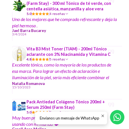
(Farm Stay) - 300 ml Tónico de té verde, con
centella asiática, manzanilla y aloe vera
5.0
4 reseñas
Uno de los mejores que he comprado refrescante y deja la
piel hermosa .
Jael Barra Bucarey
3/4/2024
Vita B3 Mist Toner (TIAM) - 200ml Tónico
aclarante con 3% Niacinamida y Vitamina C
4.8
5 reseñas
Excelente tónico, como la mayoría de los productos de
esa marca. Para lograr un efecto de aclaración e
iluminación de la piel, sería más eficiente combinar el
tónico con algún sérum con vitamina C. Excelente tienda,
Natalia Romanova
15/10/2023
¡gracias por los regalitos que encontré en la caja! :)
Pack Antiedad Colágeno Tónico 200ml +
Serum 250ml (Farm Stay)
5.0
5 reseñas
Muy buen producto !!! Estoy muy feliz ,lo estamos
Envíanos un mensaje de WhatsApp
usando con mi marido ❤️
Caroll Arce Molina