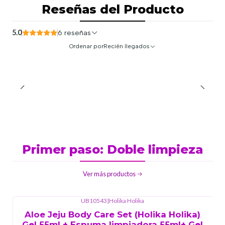
Reseñas del Producto
5.0
6 reseñas
Ordenar por
Recién llegados
Primer paso: Doble limpieza
Ver más productos
UB10543
|
Holika Holika
Aloe Jeju Body Care Set (Holika Holika)
Gel 55ml + Espuma limpiadora 55ml+ Gel