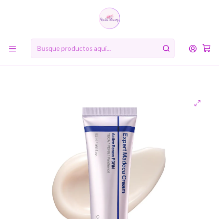
10% de descuento en tu primera compra online. Código: BIENVENIDA10
Inicio
RUTINA DE BELLEZA COREANA
Quinto Paso: Crema Hidratante o Loción
Expert Madeca Cream Active Renew PDRN (Centellian24)
-50ml