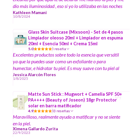
dio más iluminosidad , eso sí yo lo utilizaba en las noches
y al día siguiente siempre me ponía mi bloqueador
Kathleen Mamani
10/8/2024
Glass Skin Suitcase (Mixsoon) - Set de 4 pasos
Limpiador oleoso 20ml + Limpiador en espuma
20ml + Esencia 50ml + Crema 15ml
5.0
1 reseña
Excelentes productos sobre todo la esencia que versátil
ya que la puedes usar como un exfoliante o para
humectar, e hidratar tu piel. Es muy suave con tu piel al
momento de hacer la limpieza profunda, no es necesario
Jessica Alarcón Flores
1/8/2025
restregar fuerte para que saque esos barritas e impurezas
es impresionante como una esencia puede lograr todo eso
Matte Sun Stick : Mugwort + Camelia SPF 50+
y dejarte la piel suave y con un glowo.
PA++++ (Beauty of Joseon) 18gr Protector
solar en barra matificador
4.9
13 reseñas
Maravilloso, realmente ayuda a matificar y no se siente
en la piel.
Ximena Gallardo Zurita
22/9/2023