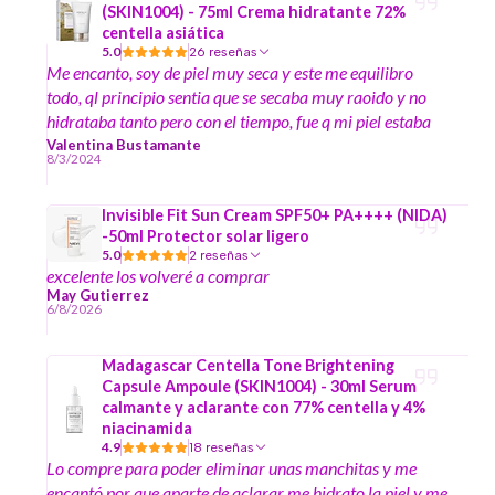
(SKIN1004) - 75ml Crema hidratante 72%
centella asiática
5.0
26 reseñas
Me encanto, soy de piel muy seca y este me equilibro
todo, ql principio sentia que se secaba muy raoido y no
hidrataba tanto pero con el tiempo, fue q mi piel estaba
deshidratada y por eso la sensacion, al rato q lo ocupe vi
Valentina Bustamante
8/3/2024
mi piel controlada ilumunada suave y hermosa
recomendado (Soy piel con rosacea)
Invisible Fit Sun Cream SPF50+ PA++++ (NIDA)
-50ml Protector solar ligero
5.0
2 reseñas
excelente los volveré a comprar
May Gutierrez
6/8/2026
Madagascar Centella Tone Brightening
Capsule Ampoule (SKIN1004) - 30ml Serum
calmante y aclarante con 77% centella y 4%
niacinamida
4.9
18 reseñas
Lo compre para poder eliminar unas manchitas y me
encantó por que aparte de aclarar me hidrato la piel y me