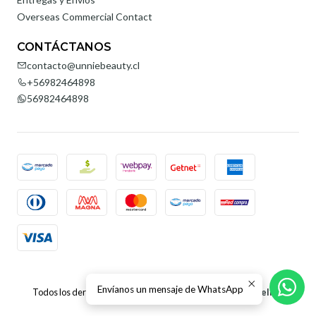
Overseas Commercial Contact
CONTÁCTANOS
contacto@unniebeauty.cl
+56982464898
56982464898
2026 Unnie Beauty.
Envíanos un mensaje de WhatsApp
Todos los derechos reservados.
Desarrollado por Jumpseller
.