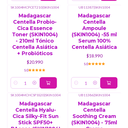
SK1004MCPCET210
|
SKIN1004
UB11387
|
SKIN1004
Madagascar
Madagascar
Centella Probio-
Centella
Cica Essence
Ampoule
Toner (SKIN1004)
(SKIN1004) -55 ml
- 210ml Tónico
Serum 100%
Centella Asiática
Centella Asiática
+ Probióticos
$18.990
$20.990
5.0
5.0
Cantidad
Cantidad
SK1004MCHCSFSS20
|
SKIN1004
UB11386
|
SKIN1004
Madagascar
Madagascar
Centella Hyalu-
Centella
Cica Silky-Fit Sun
Soothing Cream
Stick SPF50+
(SKIN1004) - 75ml