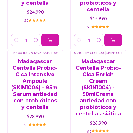
y centella
probióticos y
centella
$24.990
$15.990
5.0
5.0
Cantidad
Cantidad
SK1004MCPCIA95
|
SKIN1004
SK1004MCPCEC50
|
SKIN1004
Madagascar
Madagascar
Centella Probio-
Centella Probio-
Cica Intensive
Cica Enrich
Ampoule
Cream
(SKIN1004) - 95ml
(SKIN1004) -
Serum antiedad
50mlCrema
con probióticos
antiedad con
y centella
probióticos y
centella asiática
$28.990
$26.990
5.0
5.0