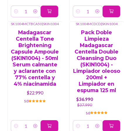
Cantidad
Cantidad
SK1004MCTBCA50
|
SKIN1004
SK1004MCDCD
|
SKIN1004
-3%
OFF
Madagascar
Pack Doble
Centella Tone
Limpieza
Brightening
Madagascar
Capsule Ampoule
Centella Double
(SKIN1004) - 50ml
Cleansing Duo
Serum calmante
(SKIN1004) -
y aclarante con
Limpiador oleoso
77% centella y
200ml +
4% niacinamida
Limpiador en
espuma 125 ml
$22.990
$36.990
5.0
$37.990
5.0
Cantidad
Cantidad