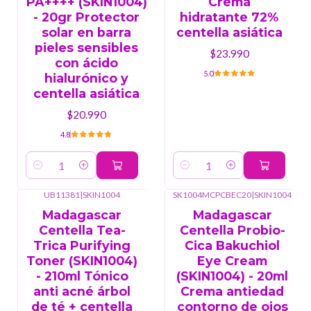
PA++++ (SKIN1004)
Crema
- 20gr Protector
hidratante 72%
solar en barra
centella asiática
pieles sensibles
$23.990
con ácido
5.0
hialurónico y
centella asiática
$20.990
4.8
Cantidad
Cantidad
UB11381
|
SKIN1004
SK1004MCPCBEC20
|
SKIN1004
Madagascar
Madagascar
Centella Tea-
Centella Probio-
Trica Purifying
Cica Bakuchiol
Toner (SKIN1004)
Eye Cream
- 210ml Tónico
(SKIN1004) - 20ml
anti acné árbol
Crema antiedad
de té + centella
contorno de ojos