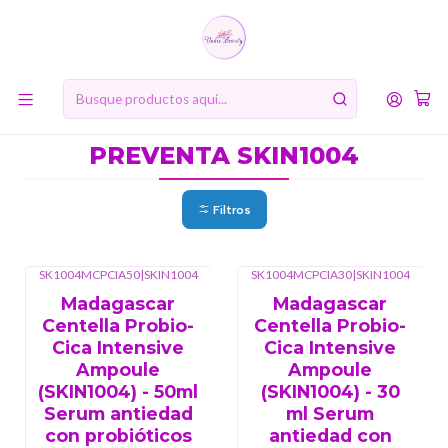
10% de descuento en tu primera compra online. Código: BIENVENIDA10
Inicio
MARCAS
SKIN1004
PREVENTA SKIN1004
PREVENTA SKIN1004
Filtros
SK1004MCPCIA50
|
SKIN1004
SK1004MCPCIA30
|
SKIN1004
Madagascar
Madagascar
Centella Probio-
Centella Probio-
Cica Intensive
Cica Intensive
Ampoule
Ampoule
(SKIN1004) - 50ml
(SKIN1004) - 30
Serum antiedad
ml Serum
con probióticos
antiedad con