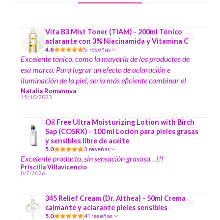
Vita B3 Mist Toner (TIAM) - 200ml Tónico
aclarante con 3% Niacinamida y Vitamina C
4.8
5 reseñas
Excelente tónico, como la mayoría de los productos de
esa marca. Para lograr un efecto de aclaración e
iluminación de la piel, sería más eficiente combinar el
tónico con algún sérum con vitamina C. Excelente tienda,
Natalia Romanova
15/10/2023
¡gracias por los regalitos que encontré en la caja! :)
Oil Free Ultra Moisturizing Lotion with Birch
Sap (COSRX) - 100 ml Loción para pieles grasas
y sensibles libre de aceite
5.0
3 reseñas
Excelente producto, sin sensación grasosa…!!!
Priscilla Villavicencio
8/7/2026
345 Relief Cream (Dr. Althea) - 50ml Crema
calmante y aclarante pieles sensibles
5.0
41 reseñas