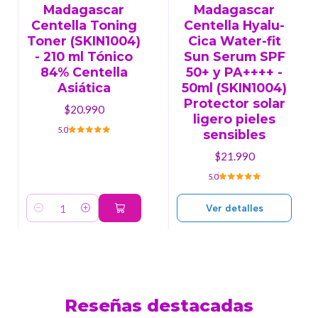
Agotado
Madagascar
Madagascar
Centella Toning
Centella Hyalu-
Toner (SKIN1004)
Cica Water-fit
- 210 ml Tónico
Sun Serum SPF
84% Centella
50+ y PA++++ -
Asiática
50ml (SKIN1004)
Protector solar
$20.990
ligero pieles
5.0
sensibles
$21.990
5.0
Ver detalles
Cantidad
Reseñas destacadas