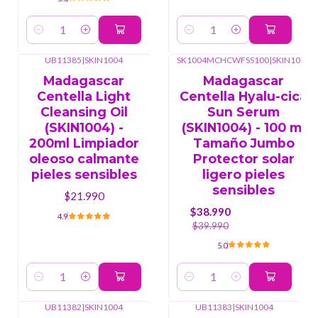
Cantidad
Cantidad
UB11385
|
SKIN1004
SK1004MCHCWFSS100
|
SKIN1004
-3%
OFF
Madagascar
Madagascar
Centella Light
Centella Hyalu-cica
Cleansing Oil
Sun Serum
(SKIN1004) -
(SKIN1004) - 100 ml
200ml Limpiador
Tamaño Jumbo
oleoso calmante
Protector solar
pieles sensibles
ligero pieles
sensibles
$21.990
$38.990
4.9
$39.990
5.0
Cantidad
Cantidad
UB11382
|
SKIN1004
UB11383
|
SKIN1004