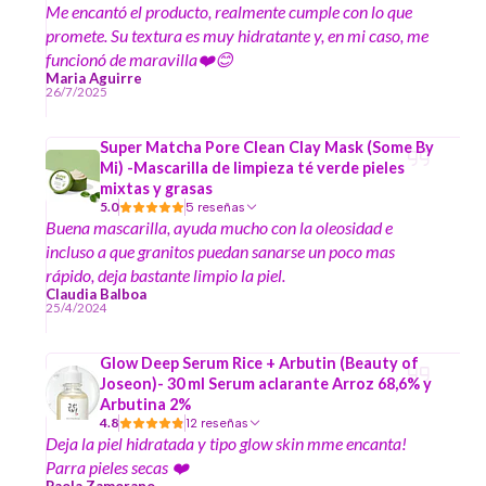
Me encantó el producto, realmente cumple con lo que
promete. Su textura es muy hidratante y, en mi caso, me
funcionó de maravilla❤️😊
Maria Aguirre
26/7/2025
Super Matcha Pore Clean Clay Mask (Some By
Mi) -Mascarilla de limpieza té verde pieles
mixtas y grasas
5.0
5 reseñas
Buena mascarilla, ayuda mucho con la oleosidad e
incluso a que granitos puedan sanarse un poco mas
rápido, deja bastante limpio la piel.
Claudia Balboa
25/4/2024
Glow Deep Serum Rice + Arbutin (Beauty of
Joseon)- 30 ml Serum aclarante Arroz 68,6% y
Arbutina 2%
4.8
12 reseñas
Deja la piel hidratada y tipo glow skin mme encanta!
Parra pieles secas ❤️