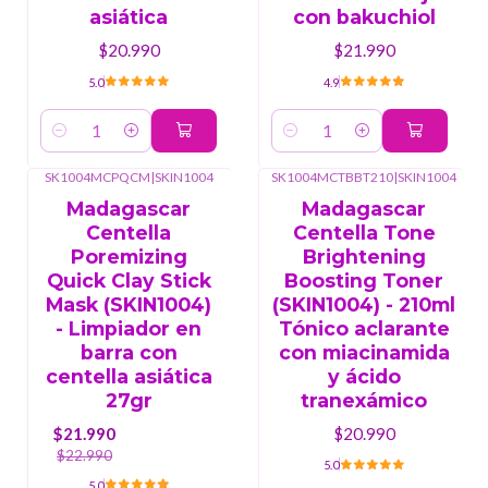
asiática
con bakuchiol
$20.990
$21.990
5.0
4.9
Cantidad
Cantidad
SK1004MCPQCM
|
SKIN1004
SK1004MCTBBT210
|
SKIN1004
-4%
OFF
Madagascar
Madagascar
Centella
Centella Tone
Poremizing
Brightening
Quick Clay Stick
Boosting Toner
Mask (SKIN1004)
(SKIN1004) - 210ml
- Limpiador en
Tónico aclarante
barra con
con miacinamida
centella asiática
y ácido
27gr
tranexámico
$21.990
$20.990
$22.990
5.0
5.0