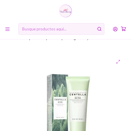
10% de descuento en tu primera compra online. Código: BIENVENIDA10
Inicio
RUTINA DE BELLEZA COREANA
Primer paso: Doble limpieza
Madagascar Centella Tea-Trica Bha Foam (SKIN1004) - 125ml
Espuma limpiadora pieles grasas y con acné