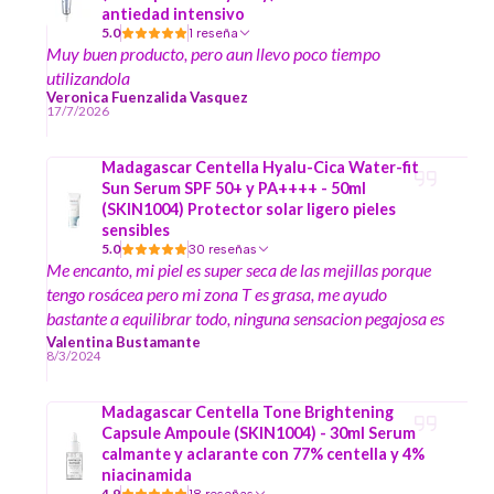
antiedad intensivo
5.0
1 reseña
Muy buen producto, pero aun llevo poco tiempo
utilizandola
Veronica Fuenzalida Vasquez
17/7/2026
Madagascar Centella Hyalu-Cica Water-fit
Sun Serum SPF 50+ y PA++++ - 50ml
(SKIN1004) Protector solar ligero pieles
sensibles
5.0
30 reseñas
Me encanto, mi piel es super seca de las mejillas porque
tengo rosácea pero mi zona T es grasa, me ayudo
bastante a equilibrar todo, ninguna sensacion pegajosa es
exquisito, ademas que te deja revitalizada la piel cada
Valentina Bustamante
8/3/2024
vez q te lo aplicas, chao rojeces
Madagascar Centella Tone Brightening
Capsule Ampoule (SKIN1004) - 30ml Serum
calmante y aclarante con 77% centella y 4%
niacinamida
4.9
18 reseñas