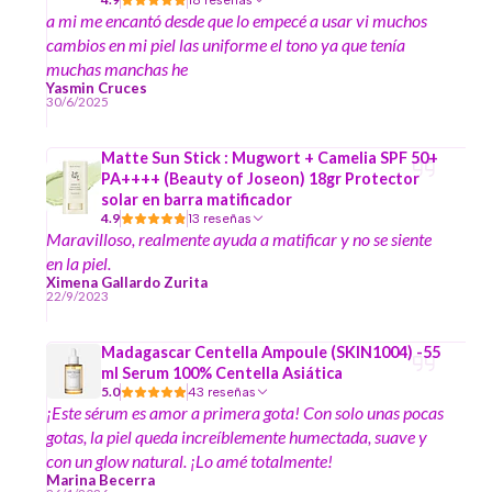
a mi me encantó desde que lo empecé a usar vi muchos
cambios en mi piel las uniforme el tono ya que tenía
muchas manchas he
Yasmin Cruces
30/6/2025
Matte Sun Stick : Mugwort + Camelia SPF 50+
PA++++ (Beauty of Joseon) 18gr Protector
solar en barra matificador
4.9
13 reseñas
Maravilloso, realmente ayuda a matificar y no se siente
en la piel.
Ximena Gallardo Zurita
22/9/2023
Madagascar Centella Ampoule (SKIN1004) -55
ml Serum 100% Centella Asiática
5.0
43 reseñas
¡Este sérum es amor a primera gota! Con solo unas pocas
gotas, la piel queda increíblemente humectada, suave y
con un glow natural. ¡Lo amé totalmente!
Marina Becerra