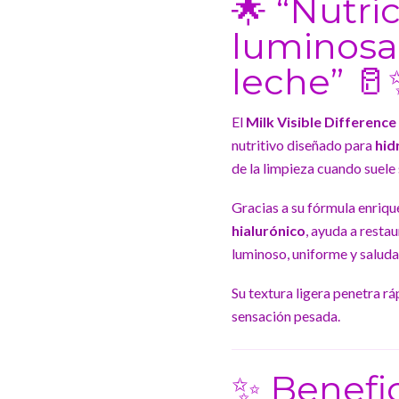
🌟 “Nutric
luminosa
leche” 
El
Milk Visible Differenc
nutritivo diseñado para
hidr
de la limpieza cuando suele 
Gracias a su fórmula enriq
hialurónico
, ayuda a restau
luminoso, uniforme y saluda
Su textura ligera penetra rá
sensación pesada.
✨ Benefi