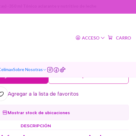
ay) -350 ml Tónico aclarante y nutritivo de leche
|
ble Difference Moisture
ACCESO
CARRO
rm Stay) -350 ml Tónico
te y nutritivo de leche
5.0
5 reseñas
Celimax
Sobre Nosotras
regar al Carro
Comprar ahora
Agregar a la lista de favoritos
Mostrar stock de ubicaciones
DESCRIPCIÓN