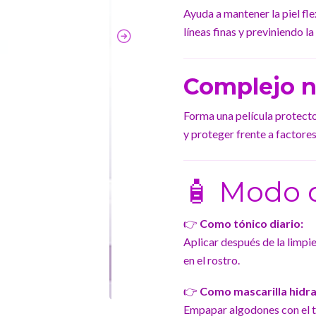
Ayuda a mantener la piel fle
líneas finas y previniendo l
Complejo nu
Forma una película protecto
y proteger frente a factor
🧴 Modo 
👉
Como tónico diario:
Aplicar después de la limp
en el rostro.
👉
Como mascarilla hidra
Empapar algodones con el tó