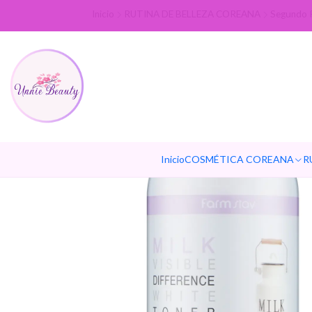
Inicio
RUTINA DE BELLEZA COREANA
Segundo P
Inicio
COSMÉTICA COREANA
R