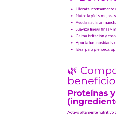
Hidrata intensamente y
Nutre la piel y mejora s
Ayuda a aclarar manchas
Suaviza líneas finas y m
Calma irritación y enro
Aporta luminosidad y e
Ideal para piel seca, o
🌿 Compo
beneficio
Proteínas y
(ingredient
Activo altamente nutritivo