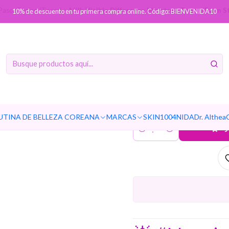
aso: Tónico (Toner)
Milk Visible Difference Moisture Toner (Farm St
10% de descuento en tu primera compra online. Código: BIENVENIDA10
Milk Visi
Toner (Fa
aclaran
UTINA DE BELLEZA COREANA
MARCAS
SKIN1004
NIDA
Dr. Althea
Ag
Cantidad