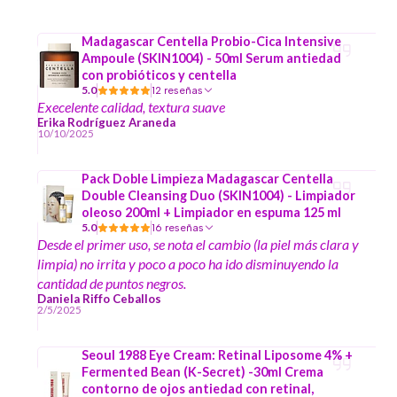
Madagascar Centella Probio-Cica Intensive
Ampoule (SKIN1004) - 50ml Serum antiedad
con probióticos y centella
5.0
12 reseñas
Execelente calidad, textura suave
Erika Rodríguez Araneda
10/10/2025
Pack Doble Limpieza Madagascar Centella
Double Cleansing Duo (SKIN1004) - Limpiador
oleoso 200ml + Limpiador en espuma 125 ml
5.0
16 reseñas
Desde el primer uso, se nota el cambio (la piel más clara y
limpia) no irrita y poco a poco ha ido disminuyendo la
cantidad de puntos negros.
Daniela Riffo Ceballos
2/5/2025
Seoul 1988 Eye Cream: Retinal Liposome 4% +
Fermented Bean (K-Secret) -30ml Crema
contorno de ojos antiedad con retinal,