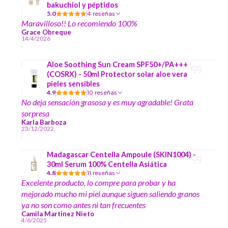
bakuchiol y péptidos
5.0
4 reseñas
Maravilloso!! Lo recomiendo 100%
Grace Obreque
14/4/2026
Aloe Soothing Sun Cream SPF50+/PA+++
(COSRX) - 50ml Protector solar aloe vera
pieles sensibles
4.9
10 reseñas
No deja sensación grasosa y es muy agradable! Grata
sorpresa
Karla Barboza
23/12/2022
Madagascar Centella Ampoule (SKIN1004) -
30ml Serum 100% Centella Asiática
4.8
11 reseñas
Excelente producto, lo compre para probar y ha
mejorado mucho mi piel aunque siguen saliendo granos
ya no son como antes ni tan frecuentes
Camila Martinez Nieto
4/6/2025