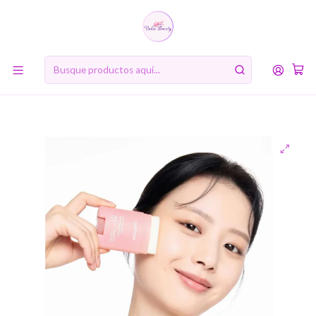
10% de descuento en tu primera compra online. Código: BIENVENIDA10
Inicio
RUTINA DE BELLEZA COREANA
Sexto paso: Protector Solar
Oil Control Mattifying Sun Stick (Celimax) - 19g - Protector
solar en barra matificador