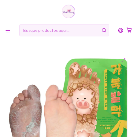
10% de descuento en tu primera compra online. Código: BIENVENIDA10
Inicio
Limpiadores y Exfoliantes
Witch Piggy Hell-Pore Turtle's Foot Pack (Elizaveccca) -
Mascarilla exfoliante para pies