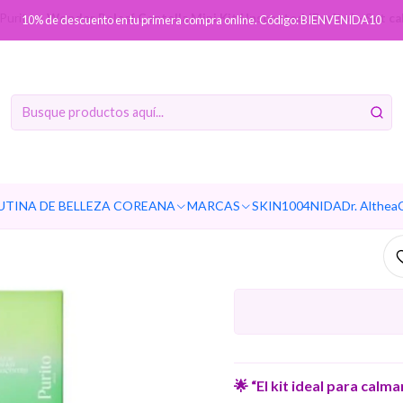
Purito
Wonder Releaf Centella Mini Kit Unscented (Purito) - Set c
10% de descuento en tu primera compra online. Código: BIENVENIDA10
Wonder R
Unscented
Ag
UTINA DE BELLEZA COREANA
MARCAS
SKIN1004
NIDA
Dr. Althea
Cantidad
🌟 “El kit ideal para calm