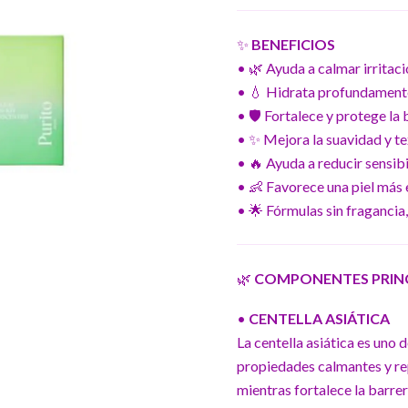
✨
BENEFICIOS
• 🌿 Ayuda a calmar irritaci
• 💧 Hidrata profundamente
• 🛡️ Fortalece y protege la
• ✨ Mejora la suavidad y tex
• 🔥 Ayuda a reducir sensibi
• 👶 Favorece una piel más 
• 🌟 Fórmulas sin fragancia, 
🌿
COMPONENTES PRINCI
•
CENTELLA ASIÁTICA
La centella asiática es uno
propiedades calmantes y rep
mientras fortalece la barre