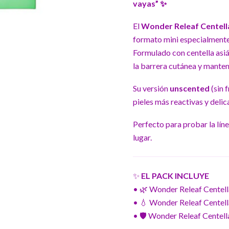
vayas” ✨
El
Wonder Releaf Centella
formato mini especialmente 
Formulado con centella asiát
la barrera cutánea y mantener
Su versión
unscented
(sin 
pieles más reactivas y delic
Perfecto para probar la líne
lugar.
✨
EL PACK INCLUYE
• 🌿 Wonder Releaf Centell
• 💧 Wonder Releaf Centel
• 🛡️ Wonder Releaf Centel