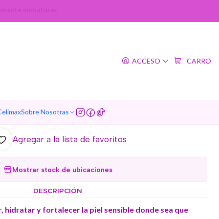
almante miniaturas
|
eleaf Centella Mini Kit
ACCESO
CARRO
 (Purito) - Set calmante
miniaturas
regar al Carro
Comprar ahora
Celimax
Sobre Nosotras
Agregar a la lista de favoritos
Mostrar stock de ubicaciones
DESCRIPCIÓN
ar, hidratar y fortalecer la piel sensible donde sea que