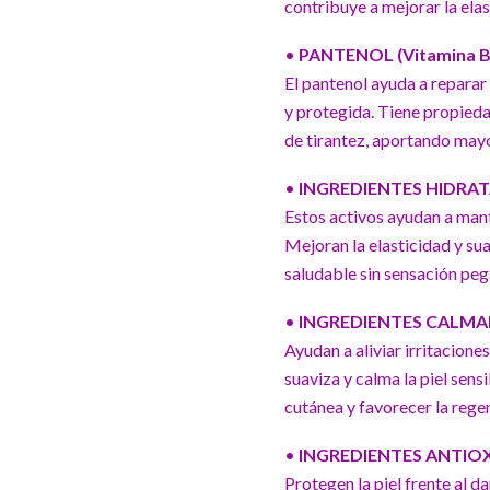
contribuye a mejorar la elas
•
PANTENOL (Vitamina B
El pantenol ayuda a reparar 
y protegida. Tiene propieda
de tirantez, aportando mayo
•
INGREDIENTES HIDRATAN
Estos activos ayudan a mant
Mejoran la elasticidad y su
saludable sin sensación peg
•
INGREDIENTES CALMANT
Ayudan a aliviar irritacione
suaviza y calma la piel sens
cutánea y favorecer la regen
•
INGREDIENTES ANTIOXID
Protegen la piel frente al d