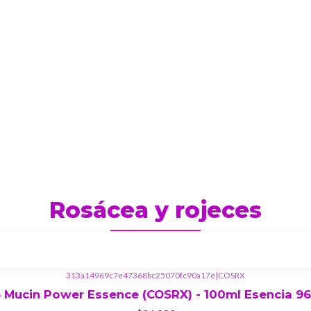
Rosácea y rojeces
313a14969c7e47368bc25070fc90a17e
|
COSRX
 Mucin Power Essence (COSRX) - 100ml Esencia 9