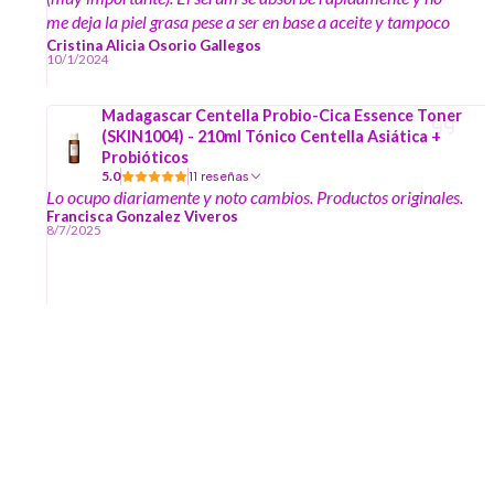
me deja la piel grasa pese a ser en base a aceite y tampoco
genera residuos al poner otros productos encima.
Cristina Alicia Osorio Gallegos
10/1/2024
Madagascar Centella Probio-Cica Essence Toner
(SKIN1004) - 210ml Tónico Centella Asiática +
Probióticos
5.0
11 reseñas
Lo ocupo diariamente y noto cambios. Productos originales.
Francisca Gonzalez Viveros
8/7/2025