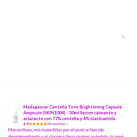
Madagascar Centella Tone Brightening Capsule
Ampoule (SKIN1004) - 30ml Serum calmante y
aclarante con 77% centella y 4% niacinamida
4.9
18 reseñas
Maravilloso, mis manchitas por el acné se han ido
despigmentando y ni siquiera llevo un mes usándolo, lo amé,