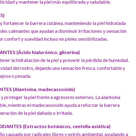
ticidad y mantener la piel más equilibrada y saludable.
5)
y fortalecer la barrera cutánea, manteniendo la piel hidratada
des calmantes que ayudan a disminuir irritaciones y sensación
r confort y suavidad incluso en pieles sensibilizadas.
TES (Ácido hialurónico, glicerina)
ener la hidratación de la piel y prevenir la pérdida de humedad.
avidad del rostro, dejando una sensación fresca, confortable y
ajosa o pesada.
ES (Alantoína, madecassoside)
s y proteger la piel frente a agresores externos. La alantoína
ible, mientras el madecassoside ayuda a reforzar la barrera
eración de la piel dañada o irritada.
ANTES (Extractos botánicos, centella asiática)
año causado por radicales libres y estrés ambiental, ayudando a