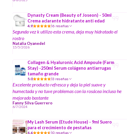
Dynasty Cream (Beauty of Joseon) - 50ml
Crema aclarante hidratante anti edad
4.9
16 reseñas
Segunda vez k utilizo esta crema, deja muy hidratado el
rostro
Natalia Oyanedel
15/5/2026
Collagen & Hyaluronic Acid Ampoule (Farm
Stay) -250ml Serum colágeno antiarrugas
tamaño grande
5.0
13 reseñas
Excelente producto refresca y deja la piel suave y
humectada y no tuve problemas con la rosácea incluso he
mejorado bastante
Fanny Silva Guerrero
6/7/2024
My Lash Serum (Etude House) - 9ml Suero
para el crecimiento de pestañas
4.6
10 reseñas