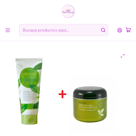
10% de descuento en tu primera compra online. Código: BIENVENIDA10
Inicio
MARCAS
Farm Stay
Pack Té Verde Espuma Limpiadora + Crema