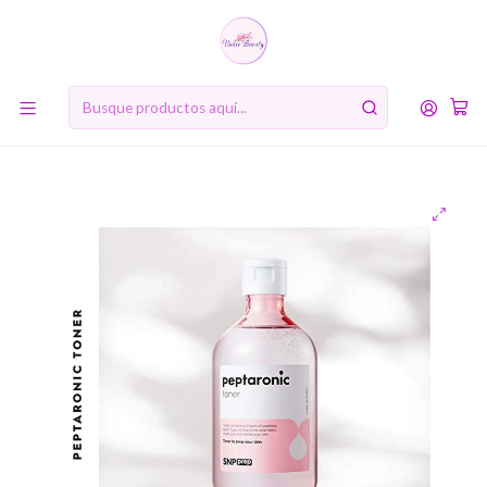
10% de descuento en tu primera compra online. Código: BIENVENIDA10
Inicio
MARCAS
SNP
Prep Peptaronic Toner (SNP) - 320ml Tónico hidratante anti
envejecimiento pieles sensibles y deshidratadas