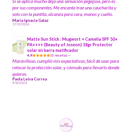
Si se aplica mucho deja una sensación pegajosa, pero es
por sus componentes. Me encanta trae una caucharita y
solo con la puntita, alcanza para cara, manos y cuello.
Me encanta, lo recomiendo bastante
Maria Ignacia Galaz
17/3/2026
Matte Sun Stick : Mugwort + Camelia SPF 50+
PA++++ (Beauty of Joseon) 18gr Protector
solar en barra matificador
4.9
13 reseñas
Maravilloso, cumplió mis expectativas, fácil de usar para
retocar la protección solar, y cómodo para llevarlo donde
quieras.
Paola Leiva Correa
9/6/2023