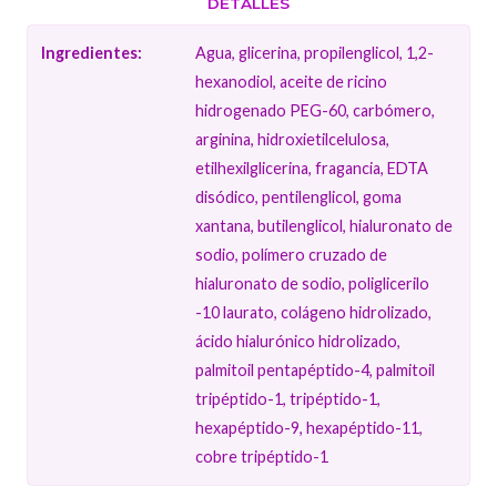
DETALLES
Ingredientes:
Agua, glicerina, propilenglicol, 1,2-
hexanodiol, aceite de ricino
hidrogenado PEG-60, carbómero,
arginina, hidroxietilcelulosa,
etilhexilglicerina, fragancia, EDTA
disódico, pentilenglicol, goma
xantana, butilenglicol, hialuronato de
sodio, polímero cruzado de
hialuronato de sodio, poliglicerilo
-10 laurato, colágeno hidrolizado,
ácido hialurónico hidrolizado,
palmitoil pentapéptido-4, palmitoil
tripéptido-1, tripéptido-1,
hexapéptido-9, hexapéptido-11,
cobre tripéptido-1