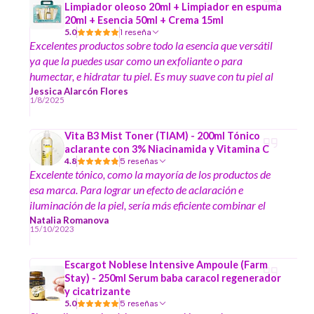
Limpiador oleoso 20ml + Limpiador en espuma
20ml + Esencia 50ml + Crema 15ml
5.0
1 reseña
Excelentes productos sobre todo la esencia que versátil
ya que la puedes usar como un exfoliante o para
humectar, e hidratar tu piel. Es muy suave con tu piel al
momento de hacer la limpieza profunda, no es necesario
Jessica Alarcón Flores
1/8/2025
restregar fuerte para que saque esos barritas e impurezas
es impresionante como una esencia puede lograr todo eso
Vita B3 Mist Toner (TIAM) - 200ml Tónico
y dejarte la piel suave y con un glowo.
aclarante con 3% Niacinamida y Vitamina C
4.8
5 reseñas
Excelente tónico, como la mayoría de los productos de
esa marca. Para lograr un efecto de aclaración e
iluminación de la piel, sería más eficiente combinar el
tónico con algún sérum con vitamina C. Excelente tienda,
Natalia Romanova
15/10/2023
¡gracias por los regalitos que encontré en la caja! :)
Escargot Noblese Intensive Ampoule (Farm
Stay) - 250ml Serum baba caracol regenerador
y cicatrizante
5.0
5 reseñas