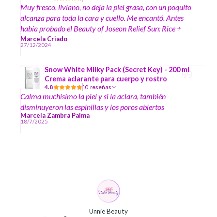
Muy fresco, liviano, no deja la piel grasa, con un poquito
alcanza para toda la cara y cuello. Me encantó. Antes
había probado el Beauty of Joseon Relief Sun: Rice +
Probiotics SPF50+ PA++++ y son muy similares. Ambos
Marcela Criado
27/12/2024
exquisitos y protegen muy bien.
Snow White Milky Pack (Secret Key) - 200 ml
Crema aclarante para cuerpo y rostro
4.8
10 reseñas
Calma muchísimo la piel y si la aclara, también
disminuyeron las espinillas y los poros abiertos
Marcela Zambra Palma
18/7/2025
Unnie Beauty