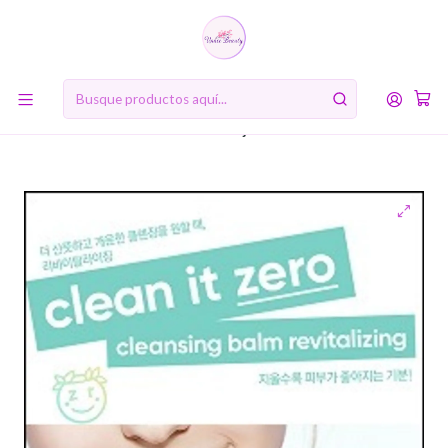
10% de descuento en tu primera compra online. Código: BIENVENIDA10
Inicio
RUTINA DE BELLEZA COREANA
Primer paso: Doble limpieza
Clean It Zero Cleansing Balm Revitalizing (100 ml) Limpiador
oleoso anti envejecimiento