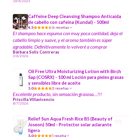
16/6/2023
Caffeine Deep Cleansing Shampoo Anticaída
de cabello con cafeína (Kundal) - 500ml
4.5
6 reseñas
El shampoo hace espuma con muy poca cantidad, deja el
cabello limpio y suave, y el aroma también es súper
agradable. Definitivamente lo volveré a comprar
Bárbara Solís Contreras
3/6/2026
Oil Free Ultra Moisturizing Lotion with Birch
Sap (COSRX) - 100 ml Loción para pieles grasas
y sensibles libre de aceite
5.0
3 reseñas
Excelente producto, sin sensación grasosa…!!!
Priscilla Villavicencio
8/7/2026
Relief Sun Aqua Fresh Rice B5 (Beauty of
Joseon) 50ml - Protector solar aclarante
ligero
5.0
1 reseña